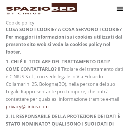
Vai
al
contenuto
Cameret
Camer
Studio 
Progetti
Come 
Cookie policy
COSA SONO I COOKIE? A COSA SERVONO I COOKIE?
Per maggiori informazioni sui cookies utilizzati dal
presente sito web si veda la cookies policy nel
footer.
1. CHI È IL TITOLARE DEL TRATTAMENTO DATI?
COME CONTATTARLO?
Il Titolare del trattamento dati
è CINIUS S.r.l., con sede legale in Via Edoardo
Collamarini 25, Bologna(BO), nella persona del suo
Legale Rappresentante pro-tempore, che potrà
contattare per qualsiasi informazione tramite e-mail
privacy@cinius.com
2. IL RESPONSABILE DELLA PROTEZIONE DEI DATI È
STATO NOMINATO? QUALI SONO I SUOI DATI DI