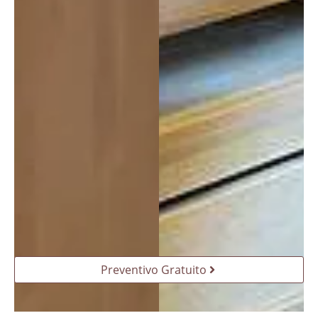
azien
da a 
tutti!
Preventivo Gratuito