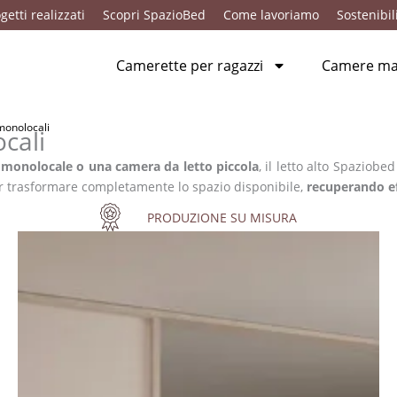
getti realizzati
Scopri SpazioBed
Come lavoriamo
Sostenibil
Camerette per ragazzi
Camere mat
monolocali
cali
 monolocale o una camera da letto piccola
, il letto alto Spaziobe
er trasformare completamente lo spazio disponibile,
recuperando ef
PRODUZIONE SU MISURA