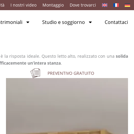
ità
I nostri video
Montaggio
Dove trovarci
rimoniali
Studio e soggiorno
Contattaci
d è la risposta ideale. Questo letto alto, realizzato con una
solida
ficacemente un’intera stanza
.
PREVENTIVO GRATUITO