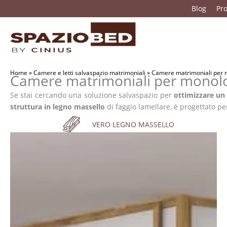
Vai
Blog
Pro
al
contenuto
Home
»
Camere e letti salvaspazio matrimoniali
»
Camere matrimoniali per 
Camere matrimoniali per monolo
Se stai cercando una soluzione salvaspazio per
ottimizzare un
struttura in legno massello
di faggio lamellare, è progettato p
VERO LEGNO MASSELLO