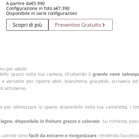
A partire da
€
5.990
Configurazione in foto a
€
7.390
Disponibile in varie configurazioni
Scopri di più
Preventivo Gratuito
gno per adulti
 dello spazio nella tua camera, sfruttando il
grande vano salvaspaz
versatile per riporre abiti, biancheria, giocattoli, scrivania ed 
i all’interno.
ato per ottimizzare lo spazio disponibile nella tua cameretta. I tre
 legno, disponibile in finiture grezze o colorate
. Su richiesta, pos
i carrelli sono
facili da estrarre e riorganizzare
, rendendo l’accesso