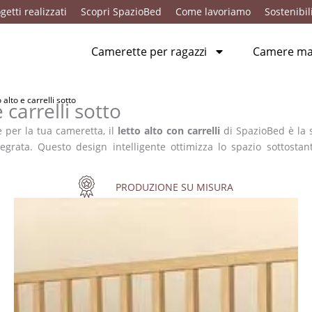
getti realizzati
Scopri SpazioBed
Come lavoriamo
Sostenibil
Camerette per ragazzi
Camere mat
lto e carrelli sotto
carrelli sotto
 per la tua cameretta, il
letto alto con carrelli
di SpazioBed è la s
ntegrata. Questo design intelligente ottimizza lo spazio sottosta
PRODUZIONE SU MISURA