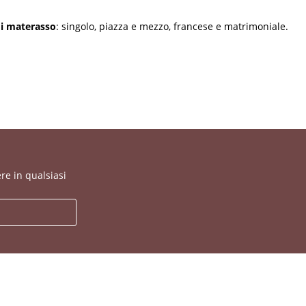
di materasso
: singolo, piazza e mezzo, francese e matrimoniale.
re in qualsiasi
a