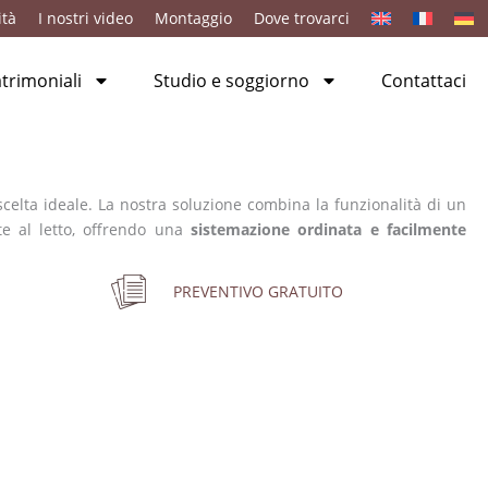
ità
I nostri video
Montaggio
Dove trovarci
rimoniali
Studio e soggiorno
Contattaci
celta ideale. La nostra soluzione combina la funzionalità di un
nte al letto, offrendo una
sistemazione ordinata e facilmente
PREVENTIVO GRATUITO