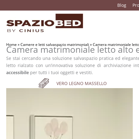
Vai
Blog
Pro
al
contenuto
Home
»
Camere e letti salvaspazio matrimoniali
»
Camera matrimoniale letto a
Camera matrimoniale letto alto e 
Se stai cercando una soluzione salvaspazio pratica ed elegante
letto rialzato con un’innovativa soluzione di archiviazione i
accessibile
per tutti i tuoi oggetti e vestiti.
VERO LEGNO MASSELLO