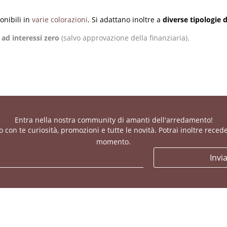
onibili in
varie colorazioni
. Si adattano inoltre a
diverse tipologie 
 ad interessi zero
(salvo approvazione della finanziaria).
Entra nella nostra community di amanti dell'arredamento!
con te curiosità, promozioni e tutte le novità. Potrai inoltre recede
momento.
Invi