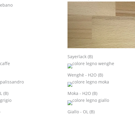
Sayerlack (B)
Wenghè - H2O (B)
L (B)
Moka - H2O (B)
)
Giallo - OL (B)