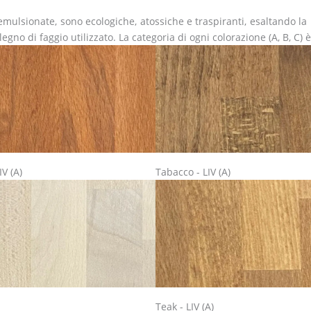
emulsionate, sono ecologiche, atossiche e traspiranti, esaltando la 
egno di faggio utilizzato. La categoria di ogni colorazione (A, B, C) 
IV (A)
Tabacco - LIV (A)
Teak - LIV (A)