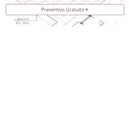
Preventivo Gratuito
La nostra creatività è al tuo servizio
SpazioBed offre camerette salvaspazio altamente
personalizzabili e configurabili, progettate su misura
dai nostri architetti. Disponibili in una vasta gamma di
materiali, colori, finiture ed accessori, le nostre
soluzioni sono pensate per adattarsi al tuo gusto e
renderti quotidianamente felice della scelta.
Preventivo Gratuito
FAQ - Domande e risposte frequenti
È sicuro e confortevole un letto salvaspazio SpazioBed
per bambini/ragazzi?