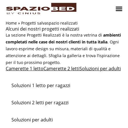
Vai
al
contenuto
Cameret
Camer
Studio 
Progetti
Come 
Home
»
Progetti salvaspazio realizzati
Alcuni dei nostri progetti realizzati
La sezione Progetti Realizzati è la nostra vetrina di
ambienti
completati nelle case dei nostri clienti in tutta italia
. Ogni
lavoro esprime design su misura, materiali di qualità e
attenzione ai dettagli. Sfoglia la galleria e trova l’ispirazione
per il tuo prossimo progetto.
Camerette 1 letto
Camerette 2 letti
Soluzioni per adulti
Soluzioni 1 letto per ragazzi
Soluzioni 2 letti per ragazzi
Soluzioni per adulti