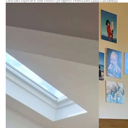
Lasciati ispirare dai nostri progetti realizzati
Tutti i progetti
mi mancav
tempo, ed
spedito 2
problemi,
un'ottim