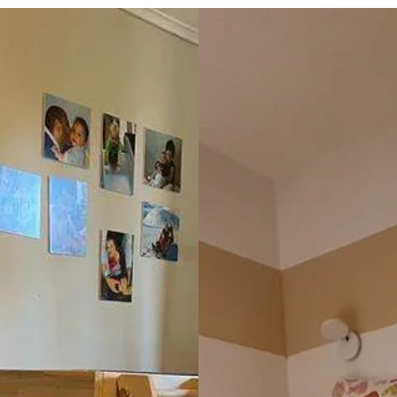
a una vite, smarrita col 
minimo dubbio. Dopo il mont
 il servizio clienti mi ha 
anche questo eseguito da ott
 filetti completi senza 
professionisti, ci siamo accort
 così ho anche i ricambi. È 
tutto alla fine era di gran lu
a azienda. Grazie
di come lo avevamo immagin
Stiamo consigliando questa a
tutti!