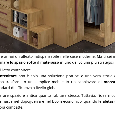
è ormai un alleato indispensabile nelle case moderne. Ma ti sei 
ormare
lo spazio sotto il materasso
in uno dei volumi più strategici 
l letto contenitore
ontenitore
non è solo una soluzione pratica: è una vera storia
 ha trasformato un semplice mobile in un capolavoro di
mecca
dard di efficienza a livello globale.
erare spazio è antica quanto l’abitare stesso. Tuttavia, l’idea m
te nasce nel dopoguerra e nel boom economico, quando le
abitazi
 più compatte.