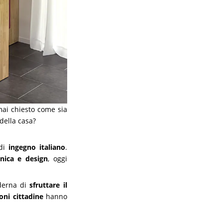
mai chiesto come sia
della casa?
 di
ingegno italiano
.
nica e design
, oggi
oderna di
sfruttare il
oni cittadine
hanno