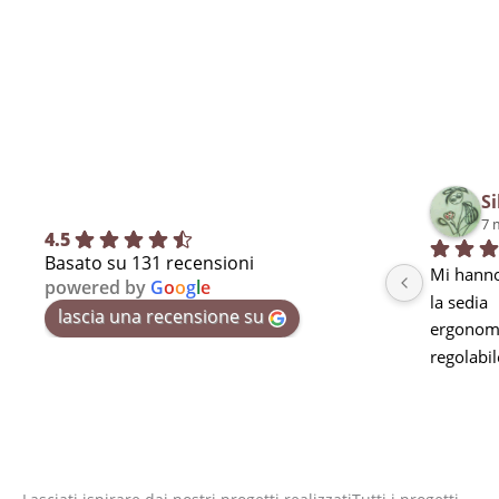
Si
7 
4.5
Basato su 131 recensioni
Mi hanno
powered by
G
o
o
g
l
e
la sedia
lascia una recensione su
ergonomi
regolabil
seduta m
curva lo
stanchez
pausa ma
utilizzarl