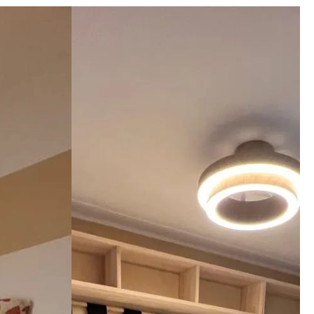
aggio, 
imi 
i che il 
nga meglio 
ato. 
zienda a 