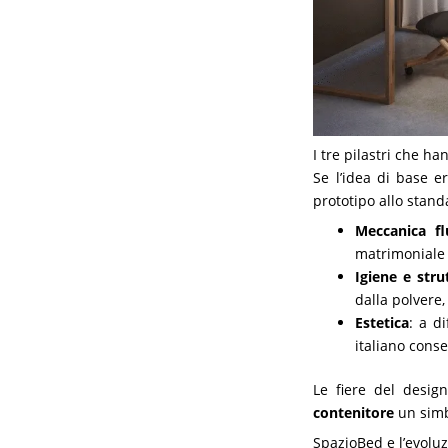
I tre pilastri che h
Se l’idea di base er
prototipo allo stand
Meccanica fl
matrimoniale 
Igiene e stru
dalla polvere,
Estetica
: a d
italiano cons
Le fiere del desig
contenitore
un sim
SpazioBed e l’evolu