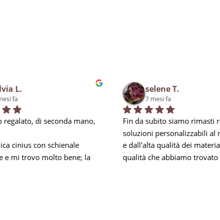
lvia L.
selene T.
mesi fa
7 mesi fa
 regalato, di seconda mano, 
Fin da subito siamo rimasti ra
soluzioni personalizzabili al
ca cinius con schienale 
e dall'alta qualità dei materiali
e e mi trovo molto bene; la 
qualità che abbiamo trovato 
i obbliga a mantenere la 
negli addetti, soprattutto per 
mbare e nei momenti di 
esperienza, in Carlo, che ci h
za mi prendo una piccola 
ed accontentato in tutto, anc
 riesco comunque ad 
anticipando le nostre esigenz
a per 8 ore lavorative. Inoltre 
soprattutto rispondendo ad o