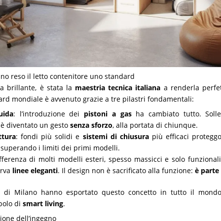
anno reso il letto contenitore uno standard
a brillante, è stata la
maestria tecnica italiana
a renderla perfet
ard mondiale è avvenuto grazie a tre pilastri fondamentali:
uida
: l’introduzione dei
pistoni a gas
ha cambiato tutto. Soll
è diventato un gesto
senza sforzo
, alla portata di chiunque.
ttura
: fondi più solidi e
sistemi di chiusura
più efficaci proteggo
 superando i limiti dei primi modelli.
ifferenza di molti modelli esteri, spesso massicci e solo funzionali,
erva
linee eleganti
. Il design non è sacrificato alla funzione:
è parte
n di Milano hanno esportato questo concetto in tutto il mond
bolo di
smart living
.
zione dell’ingegno