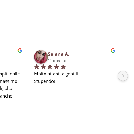
Selene A.
11 mesi fa
piti dalle 
Molto attenti e gentili
Bra
 massimo 
Stupendo!
qua
, alta 
in 
anche 
la nostra 
a seguito 
he 
e, ma 
gni 