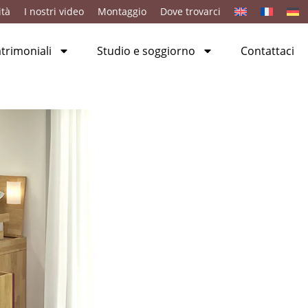
ità
I nostri video
Montaggio
Dove trovarci
rimoniali
Studio e soggiorno
Contattaci