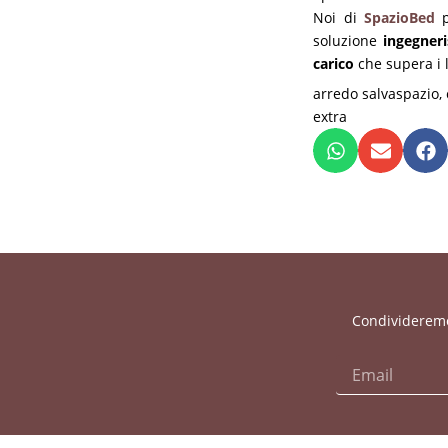
Noi di
SpazioBed
p
soluzione
ingegneri
carico
che supera i l
arredo salvaspazio
,
extra
Condivideremo 