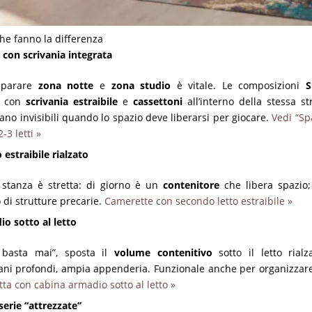
che fanno la differenza
o con scrivania integrata
separare
zona notte
e
zona studio
è vitale. Le composizioni
S
con
scrivania estraibile
e
cassettoni
all’interno della stessa st
ano invisibili quando lo spazio deve liberarsi per giocare.
Vedi “Sp
3 letti »
 estraibile rialzato
 stanza è stretta: di giorno è un
contenitore
che libera spazio;
o di strutture precarie.
Camerette con secondo letto estraibile »
o sotto al letto
 basta mai”, sposta il
volume contenitivo
sotto il letto rialz
ripiani profondi, ampia appenderia. Funzionale anche per organizza
ta con cabina armadio sotto al letto »
serie “attrezzate”