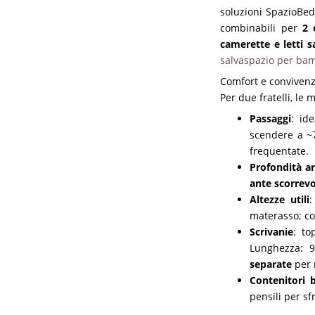
soluzioni SpazioBed 
combinabili per
2 
camerette e letti s
salvaspazio per bam
Comfort e conviven
Per due fratelli, l
Passaggi
: id
scendere a ~7
frequentate.
Profondità a
ante scorrevo
Altezze utili
:
materasso; co
Scrivanie
: to
Lunghezza: 9
separate
per 
Contenitori b
pensili per sf