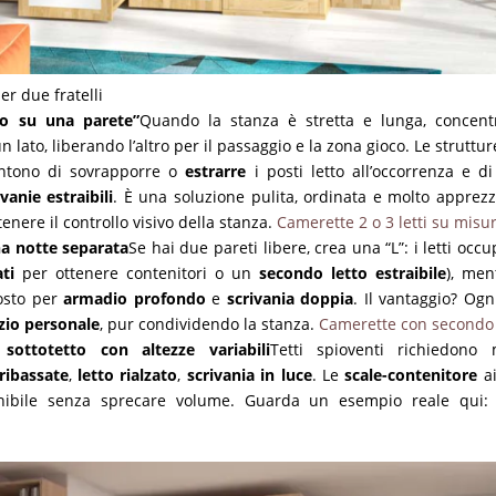
er due fratelli
to su una parete”
Quando la stanza è stretta e lunga, concen
n lato, liberando l’altro per il passaggio e la zona gioco. Le struttu
tono di sovrapporre o
estrarre
i posti letto all’occorrenza e di
ivanie estraibili
. È una soluzione pulita, ordinata e molto apprezz
nere il controllo visivo della stanza.
Camerette 2 o 3 letti su misu
na notte separata
Se hai due pareti libere, crea una “L”: i letti occ
ati
per ottenere contenitori o un
secondo letto estraibile
), men
posto per
armadio profondo
e
scrivania doppia
. Il vantaggio? Ogn
zio personale
, pur condividendo la stanza.
Camerette con secondo l
sottotetto con altezze variabili
Tetti spioventi richiedono
ribassate
,
letto rialzato
,
scrivania in luce
. Le
scale-contenitore
ai
onibile senza sprecare volume. Guarda un esempio reale qui