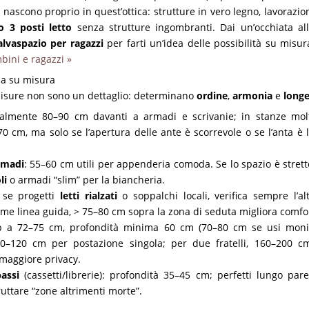
nascono proprio in quest’ottica: strutture in vero legno, lavorazi
o 3 posti letto
senza strutture ingombranti. Dai un’occhiata al
alvaspazio per ragazzi
per farti un’idea delle possibilità su misu
bini e ragazzi »
za su misura
e misure non sono un dettaglio: determinano
ordine
,
armonia
e
longe
ealmente 80–90 cm davanti a armadi e scrivanie; in stanze mo
0 cm, ma solo se l’apertura delle ante è scorrevole o se l’anta è 
rmadi
: 55–60 cm utili per appenderia comoda. Se lo spazio è strett
li
o armadi “slim” per la biancheria.
 se progetti
letti rialzati
o soppalchi locali, verifica sempre l’al
me linea guida, > 75–80 cm sopra la zona di seduta migliora comfor
p a 72–75 cm, profondità minima 60 cm (70–80 cm se usi monito
0–120 cm per postazione singola; per due fratelli, 160–200 
maggiore privacy.
assi
(cassetti/librerie): profondità 35–45 cm; perfetti lungo paret
ruttare “zone altrimenti morte”.