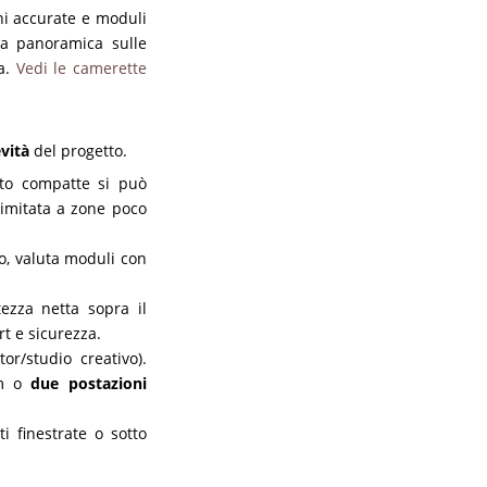
oni accurate e moduli
la panoramica sulle
ra.
Vedi le camerette
vità
del progetto.
lto compatte si può
limitata a zone poco
o, valuta moduli con
tezza netta sopra il
t e sicurezza.
r/studio creativo).
cm o
due postazioni
i finestrate o sotto