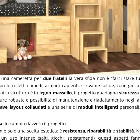
a una cameretta per
due fratelli
la vera sfida non è “farci stare t
on loro: letti comodi, armadi capienti, scrivanie solide, zone gioc
oi la struttura è in
legno massello
, il progetto guadagna
sicurezza
tture robuste e possibilità di manutenzione e riadattamento negli 
iave
,
layout collaudati
e una serie di
moduli intelligenti
personaliz
sello cambia davvero il progetto
n è solo una scelta estetica: è
resistenza
,
riparabilità
e
stabilità
. 
un uso intenso (salti, giochi, spostamenti), questi aspetti fan