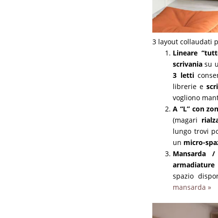
3 layout collaudati p
Lineare “tut
scrivania
su u
3 letti
consen
librerie e
scr
vogliono mante
A “L” con zo
(magari
rialz
lungo trovi 
un
micro-spa
Mansarda / 
armadiature 
spazio disp
mansarda »