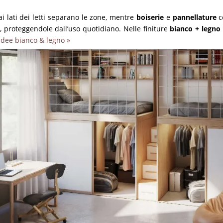
ai lati dei letti separano le zone, mentre
boiserie
e
pannellature
c
e, proteggendole dall’uso quotidiano. Nelle finiture
bianco + legno
Idee bianco & legno »