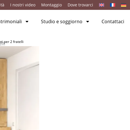
ità
I nostri video
Montaggio
Dove trovarci
rimoniali
Studio e soggiorno
Contattaci
i per 2 fratelli
lli