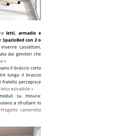
tra
letti, armadio e
re
SpazioBed con 2 o
 inserire cassettoni,
ata dai genitori che
ra »
upano il braccio corto
tre lungo il braccio
i fratello percepisce
etto estraibile »
 moduli su misura:
utano a sfruttare lo
:
Progetto cameretta