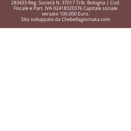
283433 Reg. Società N. 37017 Trib. Bologna | Cod.
Fiscale e Part. IVA 02418320376 Capitale sociale
versato 100.000 Euro.
Sito sviluppato da Chebellagiornata.com