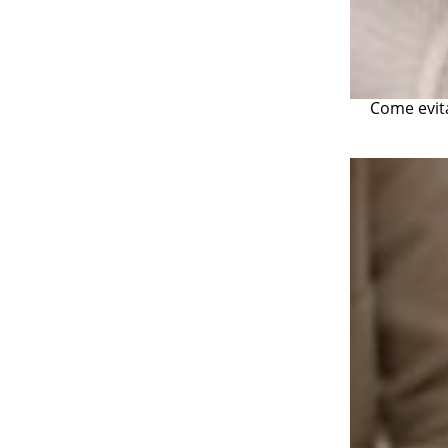
Come evita