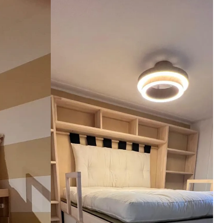
aggio, 
imi 
i che il 
nga meglio 
ato. 
zienda a 