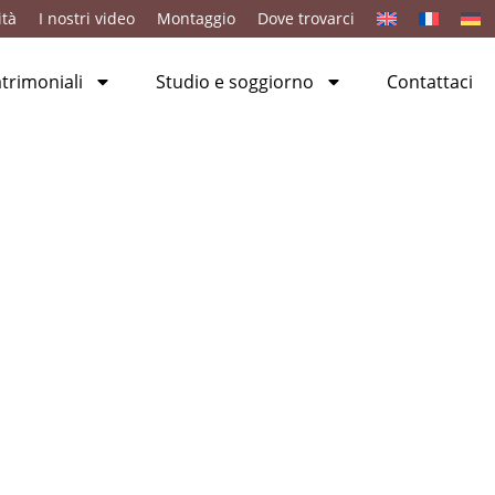
ità
I nostri video
Montaggio
Dove trovarci
rimoniali
Studio e soggiorno
Contattaci