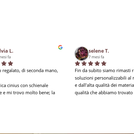
lvia L.
selene T.
mesi fa
7 mesi fa
 regalato, di seconda mano, 
Fin da subito siamo rimasti ra
soluzioni personalizzabili al
ca cinius con schienale 
e dall'alta qualità dei materiali
e e mi trovo molto bene; la 
qualità che abbiamo trovato 
i obbliga a mantenere la 
negli addetti, soprattutto per 
mbare e nei momenti di 
esperienza, in Carlo, che ci h
za mi prendo una piccola 
ed accontentato in tutto, anc
 riesco comunque ad 
anticipando le nostre esigenz
a per 8 ore lavorative. Inoltre 
soprattutto rispondendo ad o