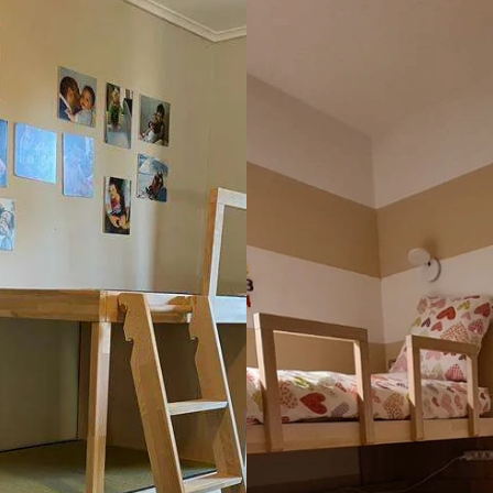
a una vite, smarrita col 
minimo dubbio. Dopo il mont
 il servizio clienti mi ha 
anche questo eseguito da ott
 filetti completi senza 
professionisti, ci siamo accort
 così ho anche i ricambi. È 
tutto alla fine era di gran lu
a azienda. Grazie
di come lo avevamo immagin
Stiamo consigliando questa a
tutti!