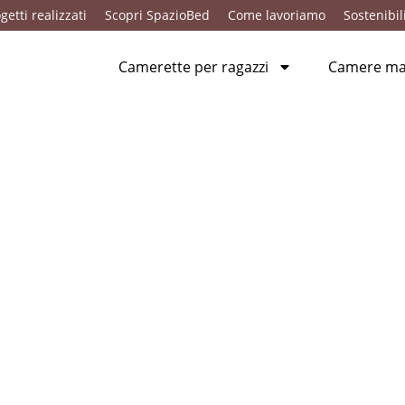
getti realizzati
Scopri SpazioBed
Come lavoriamo
Sostenibil
Camerette per ragazzi
Camere mat