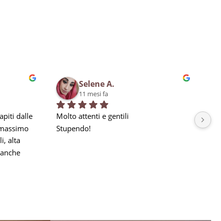
Selene A.
11 mesi fa
piti dalle 
Molto attenti e gentili
Bra
 massimo 
Stupendo!
qua
, alta 
in 
anche 
la nostra 
a seguito 
he 
e, ma 
gni 