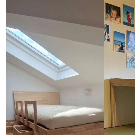
mi mancav
tempo, ed
spedito 2
problemi,
un'ottim