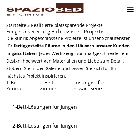
Zum
Inhalt
springen
Platzsp
Platzsp
Platzspare
Kontaktieren Sie uns
Realisier
Startseite
»
Realisierte platzsparende Projekte
Einige unserer abgeschlossenen Projekte
Die Rubrik Abgeschlossene Projekte ist unser Schaufenster
für
fertiggestellte Räume in den Häusern unserer Kunden
in ganz Italien
. Jedes Werk zeugt von maßgeschneidertem
Design, hochwertigen Materialien und Liebe zum Detail.
Stöbern Sie in der Galerie und lassen Sie sich für Ihr
nächstes Projekt inspirieren.
1-Bett-
2-Bett-
Lösungen für
Zimmer
Zimmer
Erwachsene
1-Bett-Lösungen für Jungen
2-Bett-Lösungen für Jungen