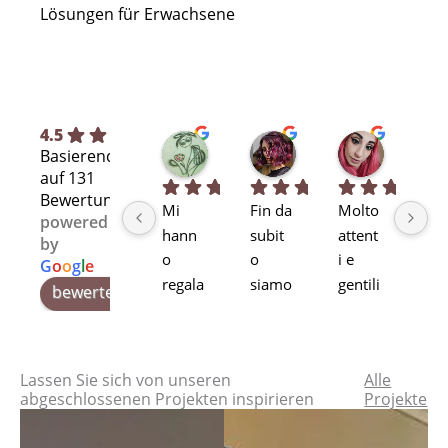
Lösungen für Erwachsene
4.5
Silvia L.
selene T.
Selene A
Basierend
vor 7 Monaten
vor 8 Monaten
vor 11 Mo
auf 131
Bewertungen
Mi 
Fin da 
Molto 
Bra
powered
hann
subit
attent
alta
by
o 
o 
i e 
pr
G
o
o
g
l
e
regala
siamo 
gentili
ssi
bewerte uns auf
to, di 
rimas
Stupe
alit
secon
ti 
ndo!
pr
da 
rapiti 
tti 
Lassen Sie sich von unseren
Alle
mano
dalle 
qua
abgeschlossenen Projekten inspirieren
Projekte
, la 
soluzi
à. T
sedia
oni 
se