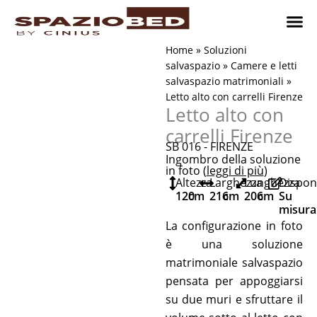
Vai
al
contenuto
Cameret
Camer
Studio 
Progetti
Come 
Home
»
Soluzioni
salvaspazio
»
Camere e letti
salvaspazio matrimoniali
»
Letto alto con carrelli Firenze
Letto alto con
carrelli Firenze
SB 016 - FIRENZE
Ingombro della soluzione
in foto (
leggi di più
)
Altezza
Larghezza
Lunghezza
Disponi
120
cm
216
cm
206
cm
Su
misura
La configurazione in foto
è una soluzione
matrimoniale salvaspazio
pensata per appoggiarsi
su due muri e sfruttare il