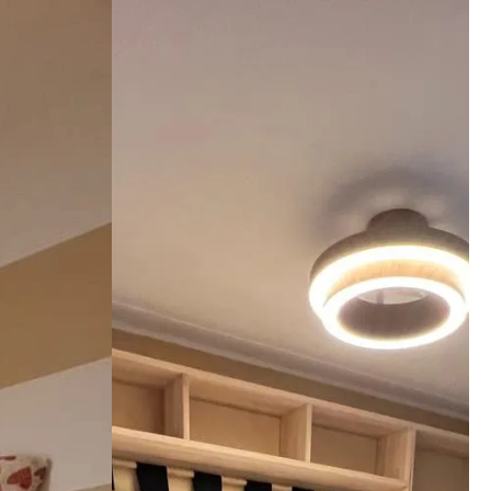
aggio, 
imi 
i che il 
nga meglio 
ato. 
zienda a 