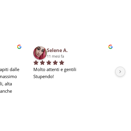
Selene A.
11 mesi fa
piti dalle 
Molto attenti e gentili
Bra
 massimo 
Stupendo!
qua
, alta 
in 
anche 
la nostra 
a seguito 
he 
e, ma 
gni 