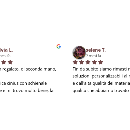
lvia L.
selene T.
mesi fa
7 mesi fa
 regalato, di seconda mano, 
Fin da subito siamo rimasti ra
soluzioni personalizzabili al
ca cinius con schienale 
e dall'alta qualità dei materiali
e e mi trovo molto bene; la 
qualità che abbiamo trovato 
i obbliga a mantenere la 
negli addetti, soprattutto per 
mbare e nei momenti di 
esperienza, in Carlo, che ci h
za mi prendo una piccola 
ed accontentato in tutto, anc
 riesco comunque ad 
anticipando le nostre esigenz
a per 8 ore lavorative. Inoltre 
soprattutto rispondendo ad o