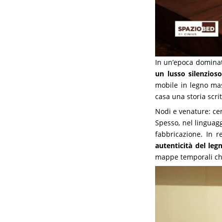
In un’epoca dominata
un lusso silenzioso
mobile in legno mas
casa una storia scri
Nodi e venature: cert
Spesso, nel linguag
fabbricazione. In r
autenticità del leg
mappe temporali che 