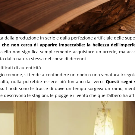
 dalla produzione in serie e dalla perfezione artificiale delle super
 che non cerca di apparire impeccabile: la bellezza dell’imperf
sello non significa semplicemente acquistare un arredo, ma acco
tta dalla natura stessa nel corso di decenni.
ificati di autenticità
gio comune, si tende a confondere un nodo o una venatura irregola
ealtà, nulla potrebbe essere più lontano dal vero.
Questi segni s
no
. I nodi sono le tracce di dove un tempo sorgeva un ramo, men
descrivono le stagioni, le piogge e il vento che quell’albero ha aff