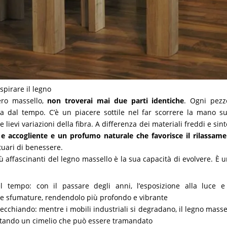
spirare il legno
ero massello,
non troverai mai due parti identiche
. Ogni pezz
ata dal tempo. C’è un piacere sottile nel far scorrere la mano su
 lievi variazioni della fibra. A differenza dei materiali freddi e sint
e accogliente e un profumo naturale che favorisce il rilassam
tuari di benessere.
ù affascinanti del legno massello è la sua capacità di evolvere. È 
l tempo: con il passare degli anni, l’esposizione alla luce e
e sfumature, rendendolo più profondo e vibrante
vecchiando: mentre i mobili industriali si degradano, il legno masse
ntando un cimelio che può essere tramandato