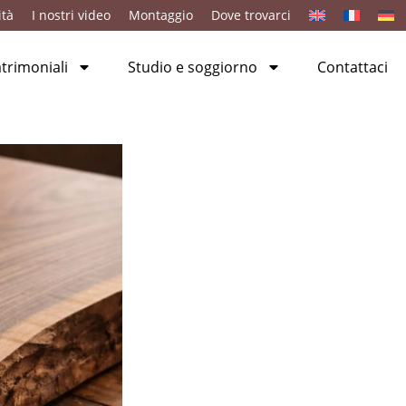
ità
I nostri video
Montaggio
Dove trovarci
rimoniali
Studio e soggiorno
Contattaci