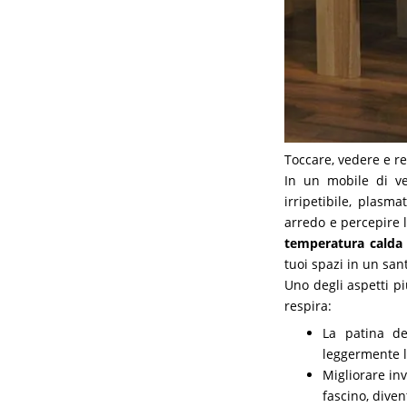
Toccare, vedere e re
In un mobile di v
irripetibile, plasm
arredo e percepire le
temperatura calda 
tuoi spazi in un san
Uno degli aspetti pi
respira:
La patina de
leggermente l
Migliorare in
fascino, dive