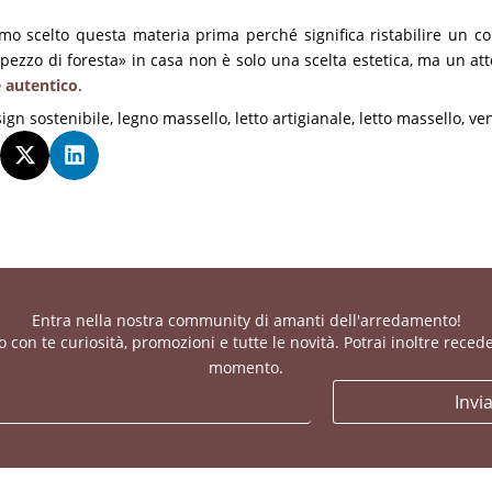
o scelto questa materia prima perché significa ristabilire un co
«pezzo di foresta» in casa non è solo una scelta estetica, ma un a
e autentico
.
ign sostenibile
,
legno massello
,
letto artigianale
,
letto massello
,
ve
Entra nella nostra community di amanti dell'arredamento!
con te curiosità, promozioni e tutte le novità. Potrai inoltre recede
momento.
Invi