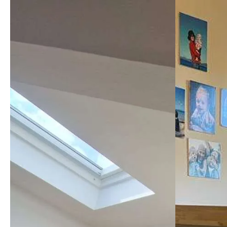
mi mancav
tempo, ed
spedito 2
problemi,
un'ottim