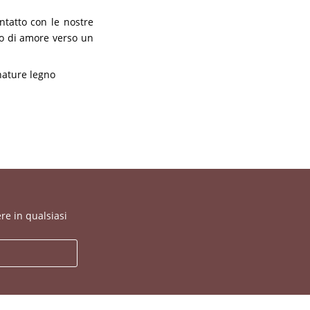
ntatto con le nostre
tto di amore verso un
nature legno
re in qualsiasi
a