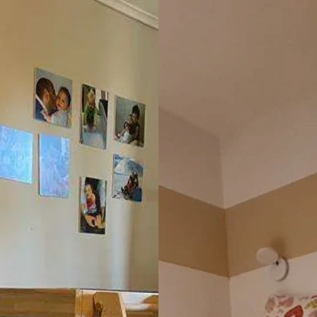
a una vite, smarrita col 
minimo dubbio. Dopo il mont
 il servizio clienti mi ha 
anche questo eseguito da ott
 filetti completi senza 
professionisti, ci siamo accort
 così ho anche i ricambi. È 
tutto alla fine era di gran lu
a azienda. Grazie
di come lo avevamo immagin
Stiamo consigliando questa a
tutti!