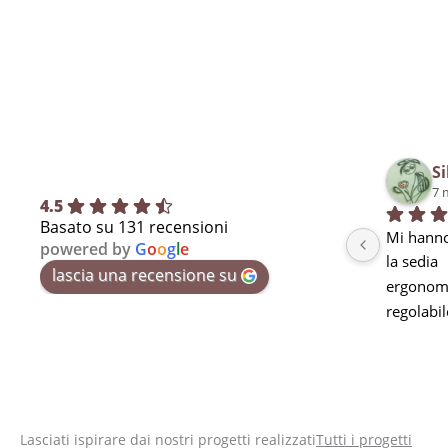
Si
7 
4.5
Basato su 131 recensioni
Mi hanno
powered by
G
o
o
g
l
e
la sedia
lascia una recensione su
ergonomi
regolabil
seduta m
curva lo
stanchez
pausa ma
utilizzarl
Lasciati ispirare dai nostri progetti realizzati
Tutti i progetti