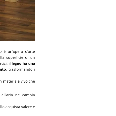
o è un’opera d’arte
lla superficie di un
etici,
il legno ha una
ento
, trasformando i
un materiale vivo che
 all’aria ne cambia
llo acquista valore e