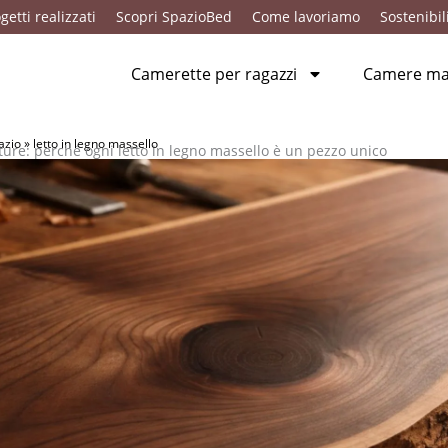
getti realizzati
Scopri SpazioBed
Come lavoriamo
Sostenibil
Camerette per ragazzi
Camere mat
azio
»
letto in legno massello
ature: perché ogni letto in legno massello è un pezzo unico