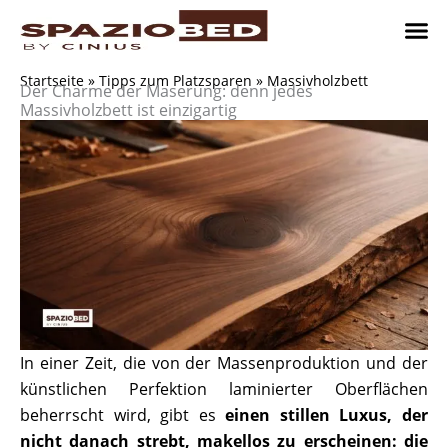
Zum
Inhalt
springen
Platzsp
Platzsp
Platzspare
Kontaktieren Sie uns
Realisier
Startseite
»
Tipps zum Platzsparen
»
Massivholzbett
Der Charme der Maserung: denn jedes
Massivholzbett ist einzigartig
In einer Zeit, die von der Massenproduktion und der
künstlichen Perfektion laminierter Oberflächen
beherrscht wird, gibt es
einen stillen Luxus, der
nicht danach strebt, makellos zu erscheinen: die