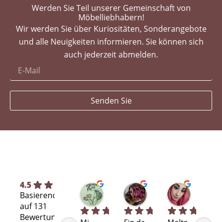
Werden Sie Teil unserer Gemeinschaft von
Möbelliebhabern!
Wir werden Sie über Kuriositäten, Sonderangebote
und alle Neuigkeiten informieren. Sie können sich
auch jederzeit abmelden.
Senden Sie
4.5
Silvia L.
selene T.
Selene A
Basierend
vor 7 Monaten
vor 8 Monaten
vor 11 Mo
auf 131
Bewertungen
Mi 
Fin da 
Molto 
Bra