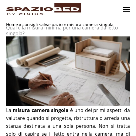
Vai
al
contenuto
Cameret
Camer
Studio 
Progetti
Come 
Home
»
consigli salvaspazio
»
misura camera singola
Qual è la misura minima per una camera da letto
singola?
La
misura camera singola
è uno dei primi aspetti da
valutare quando si progetta, ristruttura o arreda una
stanza destinata a una sola persona. Non si tratta
solo di capire se il letto entra nella camera, ma di