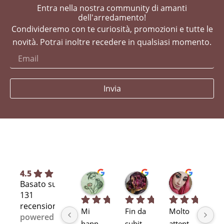
Entra nella nostra community di amanti
dell'arredamento!
Condivideremo con te curiosità, promozioni e tutte le
novità. Potrai inoltre recedere in qualsiasi momento.
Invia
4.5
Silvia L.
selene T.
Selene A
Basato su
7 mesi fa
7 mesi fa
11 mesi fa
131
recensioni
Mi 
Fin da 
Molto 
Bra
powered
hann
subit
attent
alta