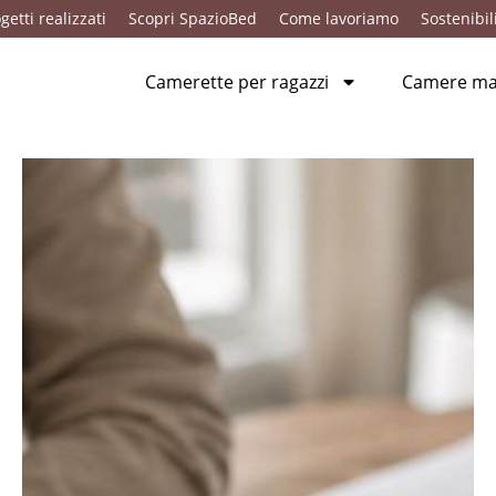
getti realizzati
Scopri SpazioBed
Come lavoriamo
Sostenibil
Camerette per ragazzi
Camere mat