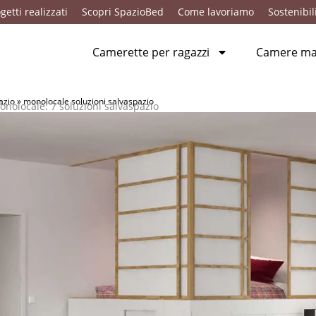
getti realizzati
Scopri SpazioBed
Come lavoriamo
Sostenibil
Camerette per ragazzi
Camere mat
azio
»
monolocale soluzioni salvaspazio
onolocale: 7 soluzioni salvaspazio