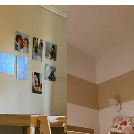
a per 8 ore lavorative. Inoltre 
soprattutto rispondendo ad o
a una vite, smarrita col 
minimo dubbio. Dopo il mont
 il servizio clienti mi ha 
anche questo eseguito da ott
 filetti completi senza 
professionisti, ci siamo accort
 così ho anche i ricambi. È 
tutto alla fine era di gran lu
a azienda. Grazie
di come lo avevamo immagin
Stiamo consigliando questa a
tutti!