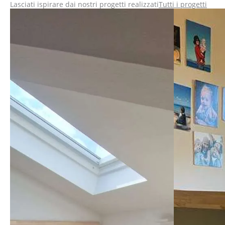
utilizzarl
Lasciati ispirare dai nostri progetti realizzati
Tutti i progetti
mi mancav
tempo, ed
spedito 2
problemi,
un'ottim