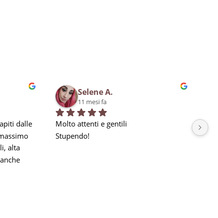
Selene A.
11 mesi fa
piti dalle 
Molto attenti e gentili
Bra
 massimo 
Stupendo!
qua
, alta 
in 
anche 
la nostra 
a seguito 
he 
e, ma 