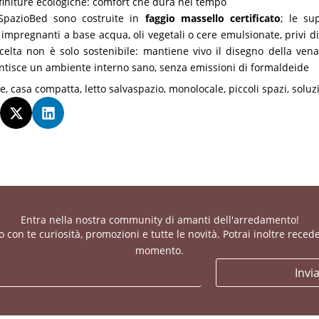
 finiture ecologiche: comfort che dura nel tempo
 SpazioBed sono costruite in
faggio massello certificato
; le sup
mpregnanti a base acqua, oli vegetali o cere emulsionate, privi di 
celta non è solo sostenibile: mantiene vivo il disegno della vena
rantisce un ambiente interno sano, senza emissioni di formaldeide
ne
,
casa compatta
,
letto salvaspazio
,
monolocale
,
piccoli spazi
,
soluz
Entra nella nostra community di amanti dell'arredamento!
con te curiosità, promozioni e tutte le novità. Potrai inoltre recede
momento.
Invi