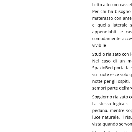
Letto alto con casse
Per chi ha bisogno
materasso con ante s
e quella laterale
appendiabiti e cas
comodamente accessi
vivibile
Studio rialzato con 
Nel caso di un mo
SpazioBed porta la s
su ruote esce solo q
notte per gli ospiti.
sembri parte dell’a
Soggiorno rialzato c
La stessa logica si
pedana, mentre sop
luce naturale. Il ri
vista quando servono