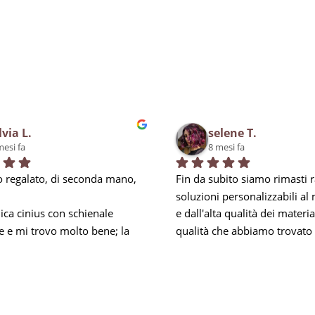
lvia L.
selene T.
mesi fa
8 mesi fa
 regalato, di seconda mano, 
Fin da subito siamo rimasti ra
soluzioni personalizzabili al
ca cinius con schienale 
e dall'alta qualità dei materiali
e e mi trovo molto bene; la 
qualità che abbiamo trovato 
i obbliga a mantenere la 
negli addetti, soprattutto per 
mbare e nei momenti di 
esperienza, in Carlo, che ci h
za mi prendo una piccola 
ed accontentato in tutto, anc
 riesco comunque ad 
anticipando le nostre esigenz