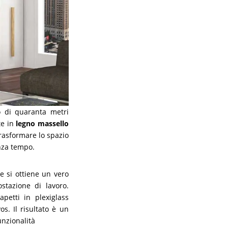
o di quaranta metri
te in
legno massello
trasformare lo spazio
nza tempo.
e si ottiene un vero
ostazione di lavoro.
petti in plexiglass
s. Il risultato è un
nzionalità