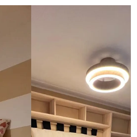
gni 
aggio, 
imi 
i che il 
nga meglio 
ato. 
zienda a 