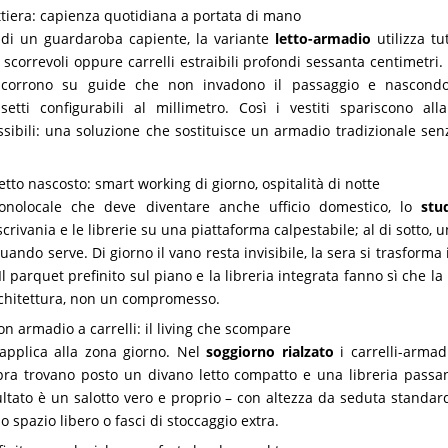
ttiera: capienza quotidiana a portata di mano
 di un guardaroba capiente, la variante
letto-armadio
utilizza tut
correvoli oppure carrelli estraibili profondi sessanta centimetri.
 scorrono su guide che non invadono il passaggio e nascond
setti configurabili al millimetro. Così i vestiti spariscono all
bili: una soluzione che sostituisce un armadio tradizionale sen
letto nascosto: smart working di giorno, ospitalità di notte
nolocale che deve diventare anche ufficio domestico, lo
stu
crivania e le librerie su una piattaforma calpestabile; al di sotto, 
uando serve. Di giorno il vano resta invisibile, la sera si trasfor
 Il parquet prefinito sul piano e la libreria integrata fanno sì che l
rchitettura, non un compromesso.
on armadio a carrelli: il living che scompare
 applica alla zona giorno. Nel
soggiorno rialzato
i carrelli-armad
ra trovano posto un divano letto compatto e una libreria passa
sultato è un salotto vero e proprio – con altezza da seduta standar
 spazio libero o fasci di stoccaggio extra.