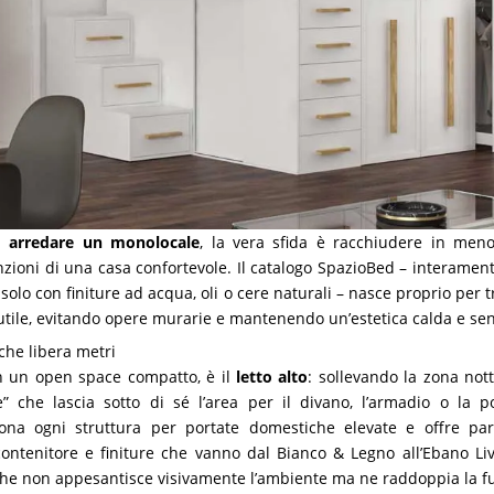
di
arredare un monolocale
, la vera sfida è racchiudere in men
unzioni di una casa confortevole. Il catalogo SpazioBed – interamen
o solo con finiture ad acqua, oli o cere naturali – nasce proprio per 
 utile, evitando opere murarie e mantenendo un’estetica calda e se
 che libera metri
 in un open space compatto, è il
letto alto
: sollevando la zona nott
e” che lascia sotto di sé l’area per il divano, l’armadio o la p
na ogni struttura per portate domestiche elevate e offre para
contenitore e finiture che vanno dal Bianco & Legno all’Ebano Livo
he non appesantisce visivamente l’ambiente ma ne raddoppia la fu