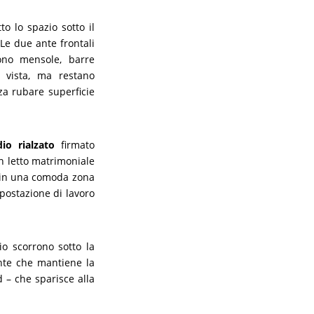
to lo spazio sotto il
 Le due ante frontali
ono mensole, barre
a vista, ma restano
za rubare superficie
dio rialzato
firmato
un letto matrimoniale
ma in una comoda zona
a postazione di lavoro
io scorrono sotto la
nte che mantiene la
d – che sparisce alla