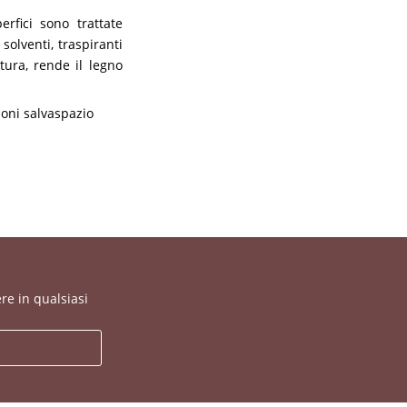
erfici sono trattate
solventi, traspiranti
tura, rende il legno
ioni salvaspazio
re in qualsiasi
a