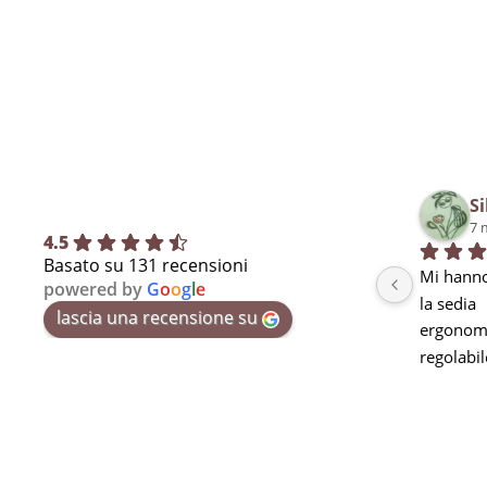
Si
7 
4.5
Basato su 131 recensioni
Mi hanno
powered by
G
o
o
g
l
e
la sedia
lascia una recensione su
ergonomi
regolabil
seduta m
curva lo
stanchez
pausa ma