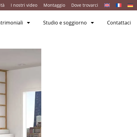
ità
I nostri video
Montaggio
Dove trovarci
rimoniali
Studio e soggiorno
Contattaci