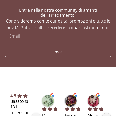
Entra nella nostra community di amanti
dell'arredamento!
Condivideremo con te curiosità, promozioni e tutte le
novità. Potrai inoltre recedere in qualsiasi momento.
Invia
4.5
Silvia L.
selene T.
Selene A
Basato su
7 mesi fa
8 mesi fa
11 mesi fa
131
recensioni
Mi 
Fin da 
Molto 
Bra