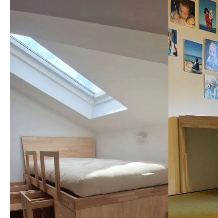
tempo, ed
spedito 2
problemi,
un'ottim