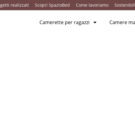
getti realizzati
Scopri SpazioBed
Come lavoriamo
Sostenibil
Camerette per ragazzi
Camere mat