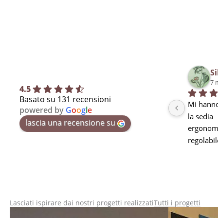
Si
7 
4.5
Basato su 131 recensioni
Mi hanno
powered by
G
o
o
g
l
e
la sedia
lascia una recensione su
ergonomi
regolabil
seduta m
curva lo
stanchez
pausa ma
utilizzarl
Lasciati ispirare dai nostri progetti realizzati
Tutti i progetti
mi mancav