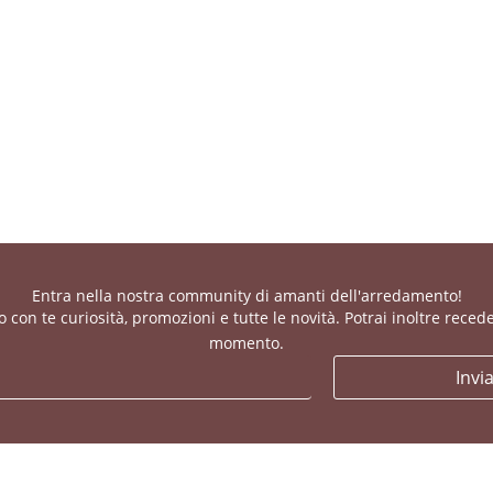
Entra nella nostra community di amanti dell'arredamento!
con te curiosità, promozioni e tutte le novità. Potrai inoltre recede
momento.
Invi