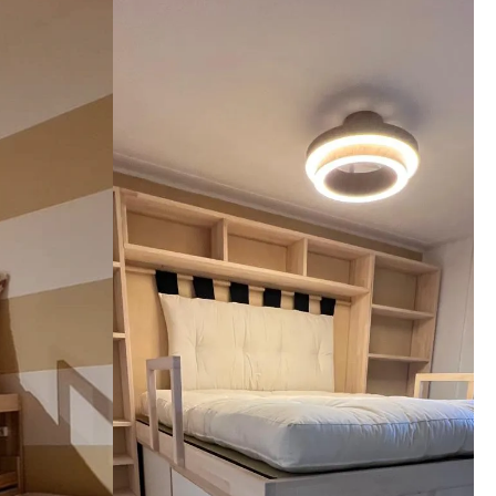
imi 
i che il 
nga meglio 
ato. 
zienda a 