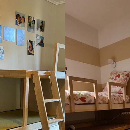
 il servizio clienti mi ha 
anche questo eseguito da ott
 filetti completi senza 
professionisti, ci siamo accort
 così ho anche i ricambi. È 
tutto alla fine era di gran lu
a azienda. Grazie
di come lo avevamo immagin
Stiamo consigliando questa a
tutti!