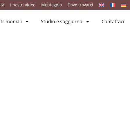
ità
I nostri video
Montaggio
Dove trovarci
rimoniali
Studio e soggiorno
Contattaci