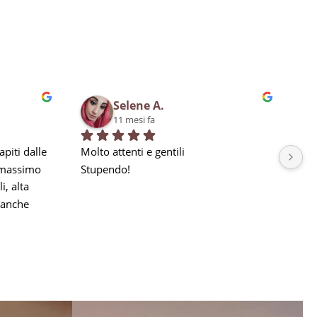
Selene A.
11 mesi fa
piti dalle 
Molto attenti e gentili
Bra
 massimo 
Stupendo!
qua
, alta 
in 
anche 
la nostra 
a seguito 
he 
e, ma 
gni 
aggio, 