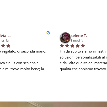
lvia L.
selene T.
mesi fa
8 mesi fa
 regalato, di seconda mano, 
Fin da subito siamo rimasti ra
soluzioni personalizzabili al
ca cinius con schienale 
e dall'alta qualità dei materiali
e e mi trovo molto bene; la 
qualità che abbiamo trovato 
i obbliga a mantenere la 
negli addetti, soprattutto per 
mbare e nei momenti di 
esperienza, in Carlo, che ci h
za mi prendo una piccola 
ed accontentato in tutto, anc
 riesco comunque ad 
anticipando le nostre esigenz
a per 8 ore lavorative. Inoltre 
soprattutto rispondendo ad o
a una vite, smarrita col 
minimo dubbio. Dopo il mont