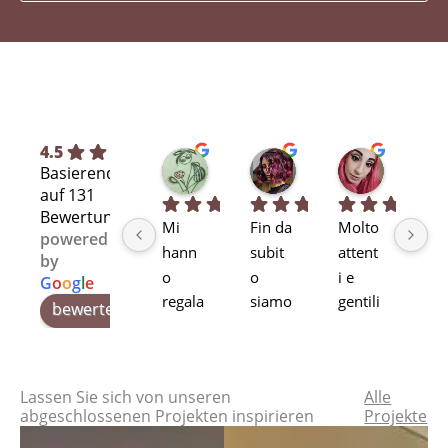
4.5
Silvia L.
selene T.
Selene A
Basierend
vor 7 Monaten
vor 8 Monaten
vor 11 Mo
auf 131
Bewertungen
Mi 
Fin da 
Molto 
Bra
powered
hann
subit
attent
alta
by
o 
o 
i e 
pr
G
o
o
g
l
e
regala
siamo 
gentili
ssi
bewerte uns auf
to, di 
rimas
Stupe
alit
secon
ti 
ndo!
pr
da 
rapiti 
tti 
Lassen Sie sich von unseren
Alle
mano
dalle 
qua
abgeschlossenen Projekten inspirieren
Projekte
, la 
soluzi
à. T