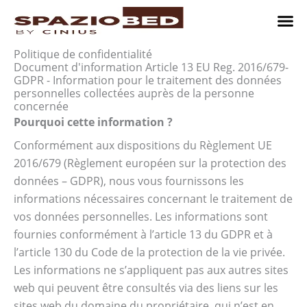
Passer
au
contenu
Chambres
Chambr
Studio
Comment n
Politique de confidentialité
Document d'information Article 13 EU Reg. 2016/679-
GDPR - Information pour le traitement des données
personnelles collectées auprès de la personne
concernée
Pourquoi cette information ?
Conformément aux dispositions du Règlement UE
2016/679 (Règlement européen sur la protection des
données – GDPR), nous vous fournissons les
informations nécessaires concernant le traitement de
vos données personnelles. Les informations sont
fournies conformément à l’article 13 du GDPR et à
l’article 130 du Code de la protection de la vie privée.
Les informations ne s’appliquent pas aux autres sites
web qui peuvent être consultés via des liens sur les
sites web du domaine du propriétaire, qui n’est en