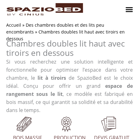
Passer
au
contenu
Chambres
Chambr
Studio
Comment n
Accueil
»
Des chambres doubles et des lits peu
encombrants
»
Chambres doubles lit haut avec tiroirs en
dessous
Chambres doubles lit haut avec
tiroirs en dessous
Si vous recherchez une solution intelligente et
fonctionnelle pour optimiser l’espace dans votre
chambre, le
lit à tiroirs
de SpazioBed est le choix
idéal. Conçu pour offrir un grand
espace de
rangement sous le lit
, ce modèle est fabriqué en
bois massif, ce qui garantit sa solidité et sa durabilité
dans le temps.
BOIS MASSIF
PRODUCTION
DEVIS GRATUIT