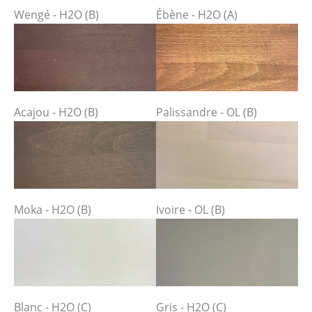
Wengé - H2O (B)
Ébène - H2O (A)
Acajou - H2O (B)
Palissandre - OL (B)
Moka - H2O (B)
Ivoire - OL (B)
Blanc - H2O (C)
Gris - H2O (C)