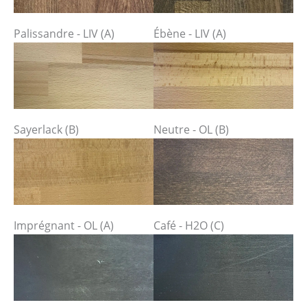
Palissandre - LIV (A)
Ébène - LIV (A)
Sayerlack (B)
Neutre - OL (B)
Imprégnant - OL (A)
Café - H2O (C)