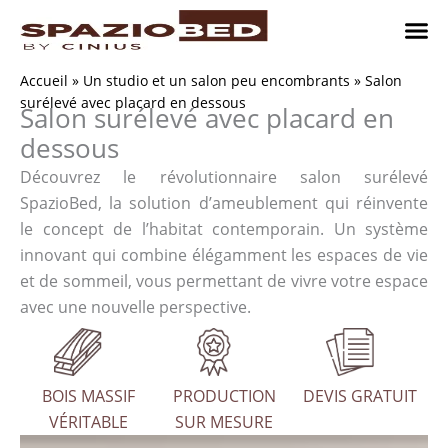
Passer
au
contenu
Chambres
Chambr
Studio
Comment n
Accueil
»
Un studio et un salon peu encombrants
»
Salon
surélevé avec placard en dessous
Salon surélevé avec placard en
dessous
Découvrez le révolutionnaire salon surélevé
SpazioBed, la solution d’ameublement qui réinvente
le concept de l’habitat contemporain. Un système
innovant qui combine élégamment les espaces de vie
et de sommeil, vous permettant de vivre votre espace
avec une nouvelle perspective.
BOIS MASSIF
PRODUCTION
DEVIS GRATUIT
VÉRITABLE
SUR MESURE