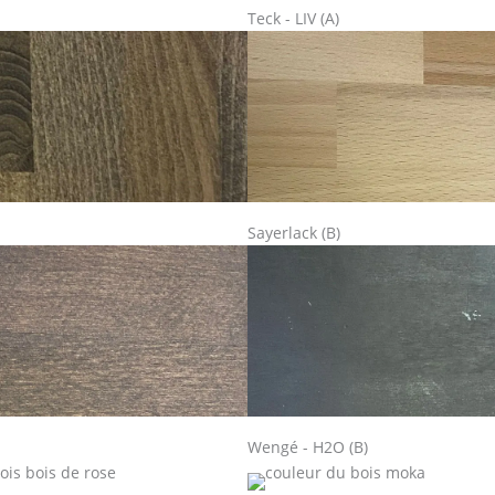
Teck - LIV (A)
Sayerlack (B)
Wengé - H2O (B)