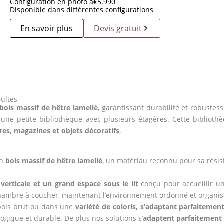
Configuration en photo à
€
5.990
Disponible dans différentes configurations
En savoir plus
Devis gratuit
dultes
 bois massif de hêtre lamellé
, garantissant durabilité et robustes
le une petite bibliothèque avec plusieurs étagères. Cette bibli
res, magazines et objets décoratifs
.
en
bois massif de hêtre lamellé
, un matériau reconnu pour sa résist
verticale et un grand espace sous le lit
conçu pour accueillir un
chambre à coucher, maintenant l’environnement ordonné et organis
 bois brut ou dans une
variété de coloris, s’adaptant parfaitement
ogique et durable. De plus nos solutions s’
adaptent parfaitement 