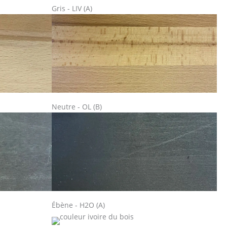
Gris - LIV (A)
Neutre - OL (B)
Ébène - H2O (A)