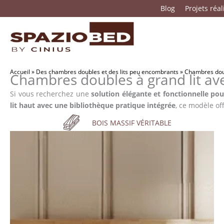
Passer
Blog
Projets réal
au
contenu
Accueil
»
Des chambres doubles et des lits peu encombrants
»
Chambres doub
Chambres doubles à grand lit av
Si vous recherchez une
solution élégante et fonctionnelle pou
lit haut avec une bibliothèque pratique intégrée
, ce modèle of
BOIS MASSIF VÉRITABLE