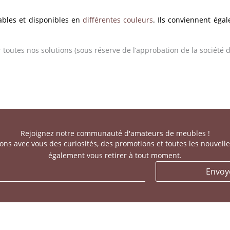
ables et disponibles en
différentes couleurs
. Ils conviennent éga
 toutes nos solutions (sous réserve de l’approbation de la société 
Rejoignez notre communauté d'amateurs de meubles !
ns avec vous des curiosités, des promotions et toutes les nouvell
également vous retirer à tout moment.
Envoy