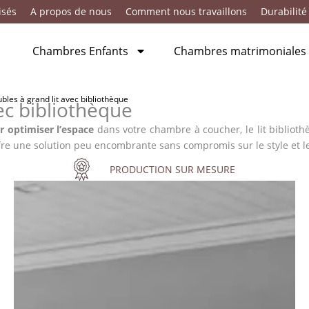
isés
A propos de nous
Comment nous travaillons
Durabilité
Chambres Enfants
Chambres matrimoniales
les à grand lit avec bibliothèque
ec bibliothèque
r optimiser l’espace
dans votre chambre à coucher, le lit biblioth
fre une solution peu encombrante sans compromis sur le style et le
PRODUCTION SUR MESURE