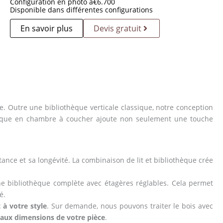
Configuration en photo à
€
6.700
Disponible dans différentes configurations
En savoir plus
Devis gratuit
se. Outre une bibliothèque verticale classique, notre conception
othèque en chambre à coucher ajoute non seulement une touche
ance et sa longévité. La combinaison de lit et bibliothèque crée
e bibliothèque complète avec étagères réglables. Cela permet
é.
 à votre style
. Sur demande, nous pouvons traiter le bois avec
aux dimensions de votre pièce
.