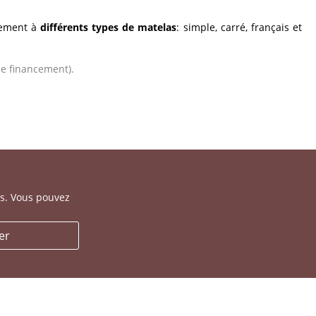
lement à
différents types de matelas
: simple, carré, français et
de financement).
es. Vous pouvez
er