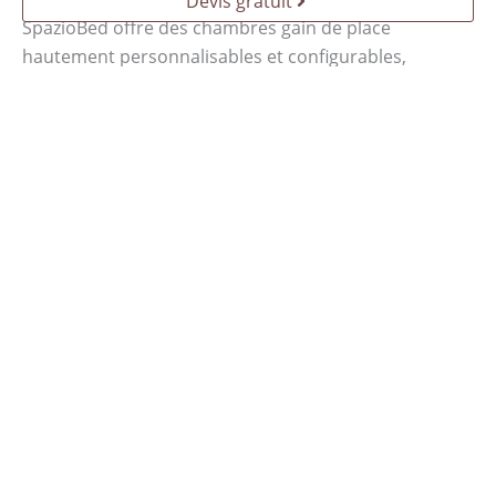
Devis gratuit
Notre créativité est à votre service
SpazioBed offre des chambres gain de place
hautement personnalisables et configurables,
conçues sur mesure par nos architectes. Disponibles
dans une vaste gamme de matériaux, couleurs,
finitions et accessoires, nos solutions sont pensées
pour s’adapter à votre goût et vous rendre
quotidiennement heureux de votre choix.
Devis gratuit
FAQ - Questions fréquemment posées et réponses
Un lit gain de place SpazioBed est-il sûr et confortable
pour les enfants/adolescents ?
Mieux vaut un lit gain de place SpazioBed ou un lit
mezzanine ou superposé dans la chambre ?