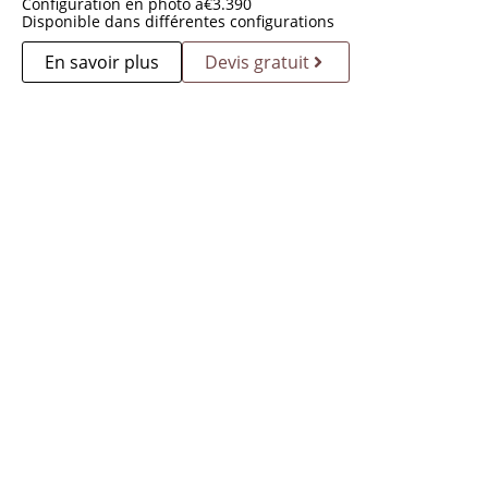
Configuration en photo à
€
3.390
Disponible dans différentes configurations
En savoir plus
Devis gratuit