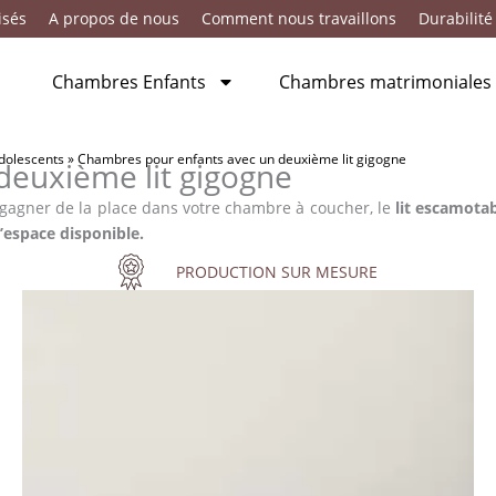
isés
A propos de nous
Comment nous travaillons
Durabilité
Chambres Enfants
Chambres matrimoniales
adolescents
»
Chambres pour enfants avec un deuxième lit gigogne
deuxième lit gigogne
 gagner de la place dans votre chambre à coucher, le
lit escamota
’espace disponible.
PRODUCTION SUR MESURE