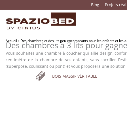
Passer
Blog
Projets réal
au
contenu
Accueil
»
Des chambres et des lits peu encombrants pour les enfants et les 
Des chambres à 3 lits pour gagne
Vous souhaitez une chambre à coucher qui allie design, confort
centimètre de la chambre de vos enfants, sans sacrifier l’est
(superposé, coulissant ou pont) et vous proposera une solution en
BOIS MASSIF VÉRITABLE