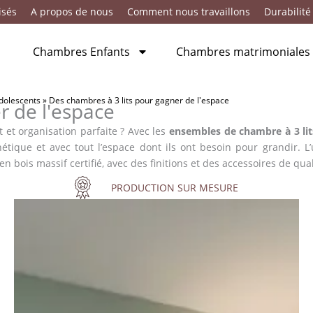
isés
A propos de nous
Comment nous travaillons
Durabilité
Chambres Enfants
Chambres matrimoniales
adolescents
»
Des chambres à 3 lits pour gagner de l'espace
r de l'espace
 et organisation parfaite ? Avec les
ensembles de chambre à 3 li
hétique et avec tout l’espace dont ils ont besoin pour grandir. L
 bois massif certifié, avec des finitions et des accessoires de qual
PRODUCTION SUR MESURE