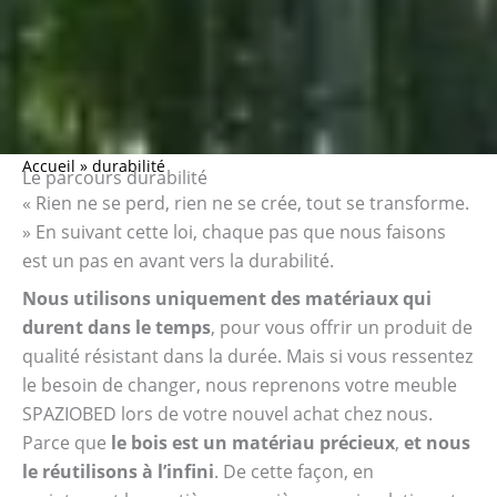
Accueil
»
durabilité
Le parcours durabilité
« Rien ne se perd, rien ne se crée, tout se transforme.
» En suivant cette loi, chaque pas que nous faisons
est un pas en avant vers la durabilité.
Nous utilisons uniquement des matériaux qui
durent dans le temps
, pour vous offrir un produit de
qualité résistant dans la durée. Mais si vous ressentez
le besoin de changer, nous reprenons votre meuble
SPAZIOBED lors de votre nouvel achat chez nous.
Parce que
le bois est un matériau précieux
,
et nous
le réutilisons à l’infini
. De cette façon, en