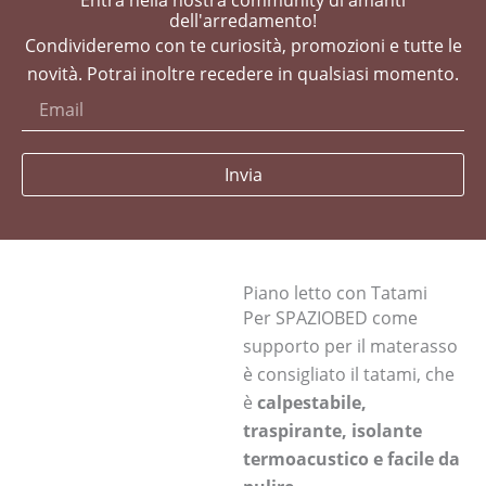
Entra nella nostra community di amanti
dell'arredamento!
Condivideremo con te curiosità, promozioni e tutte le
novità. Potrai inoltre recedere in qualsiasi momento.
Invia
Piano letto con Tatami
Per SPAZIOBED come
supporto per il materasso
è consigliato il tatami, che
è
calpestabile,
traspirante, isolante
termoacustico e facile da