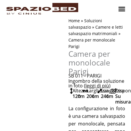
Vai
al
contenuto
Cameret
Camer
Studio 
Progetti
Come 
Home
»
Soluzioni
salvaspazio
»
Camere e letti
salvaspazio matrimoniali
»
Camera per monolocale
Parigi
Camera per
monolocale
Parigi
SB 011 - PARIGI
Ingombro della soluzione
in foto (
leggi di più
)
Altezza
Larghezza
Lunghezza
Disponi
120
cm
206
cm
246
cm
Su
misura
La configurazione in foto
è una camera salvaspazio
per monolocale, pensata