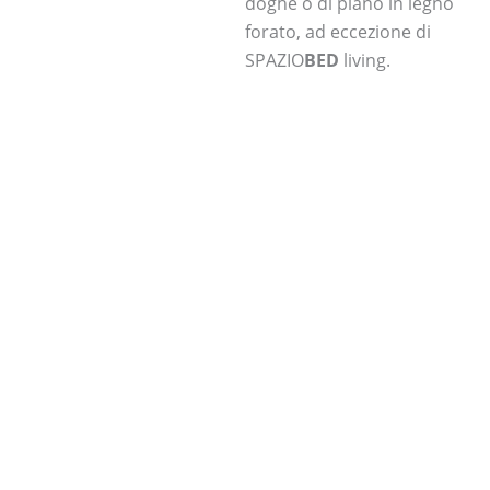
doghe o di piano in legno
forato, ad eccezione di
SPAZIO
BED
living.