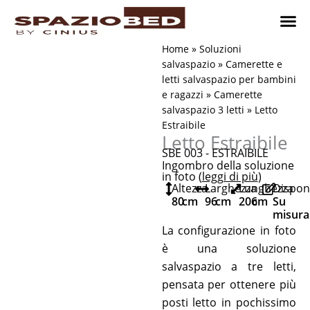
Vai
al
contenuto
Cameret
Camer
Studio 
Progetti
Come 
Home
»
Soluzioni
salvaspazio
»
Camerette e
letti salvaspazio per bambini
e ragazzi
»
Camerette
salvaspazio 3 letti
»
Letto
Estraibile
Letto Estraibile
SBE 003 - ESTRAIBILE
Ingombro della soluzione
in foto (
leggi di più
)
Altezza
Larghezza
Lunghezza
Disponi
80
cm
96
cm
206
cm
Su
misura
La configurazione in foto
è una soluzione
salvaspazio a tre letti,
pensata per ottenere più
posti letto in pochissimo