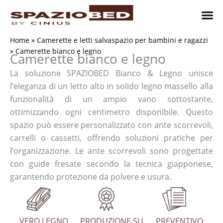
Vai
al
contenuto
Cameret
Camer
Studio 
Progetti
Come 
Home
»
Camerette e letti salvaspazio per bambini e ragazzi
»
Camerette bianco e legno
Camerette bianco e legno
La soluzione SPAZIOBED Bianco & Legno unisce
l’eleganza di un letto alto in solido legno massello alla
funzionalità di un ampio vano sottostante,
ottimizzando ogni centimetro disponibile. Questo
spazio può essere personalizzato con ante scorrevoli,
carrelli o cassetti, offrendo soluzioni pratiche per
l’organizzazione. Le ante scorrevoli sono progettate
con guide fresate secondo la tecnica giapponese,
garantendo protezione da polvere e usura.
VERO LEGNO
PRODUZIONE SU
PREVENTIVO