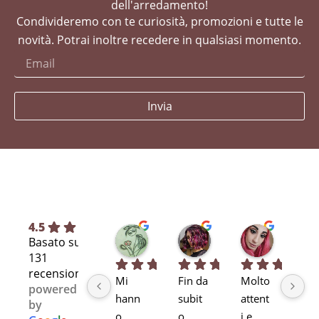
dell'arredamento!
Condivideremo con te curiosità, promozioni e tutte le
novità. Potrai inoltre recedere in qualsiasi momento.
Invia
4.5
Silvia L.
selene T.
Selene A
Basato su
7 mesi fa
7 mesi fa
11 mesi fa
131
recensioni
Mi 
Fin da 
Molto 
Bra
powered
hann
subit
attent
alta
by
o 
o 
i e 
pr