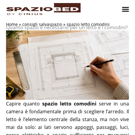
Vai
al
contenuto
Cameret
Camer
Studio 
Progetti
Come 
Home
»
consigli salvaspazio
»
spazio letto comodini
Quanto spazio è necessario per un letto e i comodini?
Capire quanto
spazio letto comodini
serve in una
camera è fondamentale prima di scegliere l’arredo. Il
letto è l’elemento centrale della stanza, ma non vive
mai da solo: ai lati servono appoggi, passaggi, luci,
prese elettriche e spazio sufficiente per muoversi