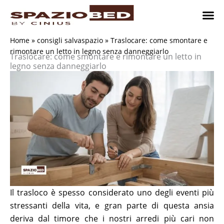
Vai
al
contenuto
Cameret
Camer
Studio 
Progetti
Come 
Home
»
consigli salvaspazio
»
Traslocare: come smontare e
rimontare un letto in legno senza danneggiarlo
Traslocare: come smontare e rimontare un letto in
legno senza danneggiarlo
Il trasloco è spesso considerato uno degli eventi più
stressanti della vita, e gran parte di questa ansia
deriva dal timore che i nostri arredi più cari non