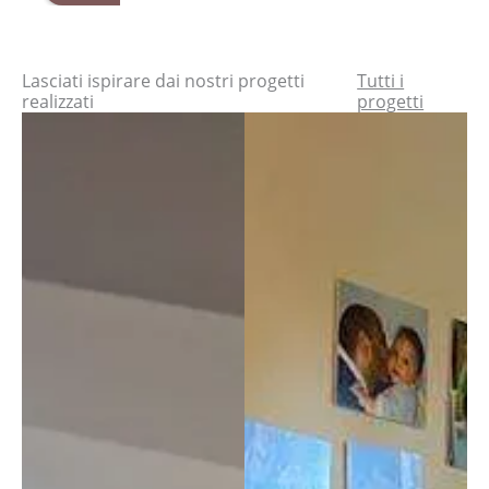
to, di 
rimas
Stupe
alit
secon
ti 
ndo!
pr
da 
rapiti 
tti 
Lasciati ispirare dai nostri progetti
Tutti i
mano
dalle 
qua
realizzati
progetti
, la 
soluzi
à. T
sedia
oni 
se
ergon
perso
no 
omica 
nalizz
ogn
cinius 
abili 
pa
con 
al 
ggi
schie
massi
in 
nale 
mo e 
cas
regol
dall'al
di 
abile 
ta 
dif
e mi 
qualit
olt
trovo 
à dei 
molto 
mater
bene; 
iali, 
la 
alta 