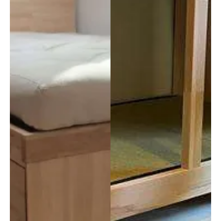
o una 
Carlo, 
piccol
che ci 
a 
ha 
pausa 
seguit
ma 
o ed 
riesco 
accon
comu
tentat
nque 
o in 
ad 
tutto, 
utilizz
anche 
arla 
antici
per 8 
pand
ore 
o le 
lavor
nostr
ative. 
e 
Inoltr
esige
e mi 
nze, 
manc
ma 