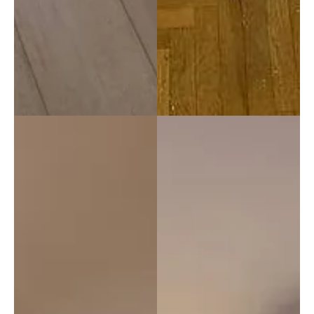
lo 
aveva
mo 
imma
ginat
o. 
Stiam
o 
consi
gliand
o 
quest
a 
azien
da a 
tutti!