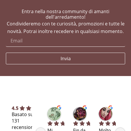
Entra nella nostra community di amanti
dell'arredamento!
Condivideremo con te curiosità, promozioni e tutte le
novità. Potrai inoltre recedere in qualsiasi momento.
Invia
4.5
Silvia L.
selene T.
Selene A
Basato su
7 mesi fa
7 mesi fa
11 mesi fa
131
recensioni
Mi 
Fin da 
Molto 
Bra