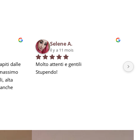
Selene A.
il y a 11 mois
piti dalle 
Molto attenti e gentili
Bra
 massimo 
Stupendo!
qua
, alta 
in 
anche 
la nostra 
a seguito 
he 
e, ma 
gni 
aggio, 