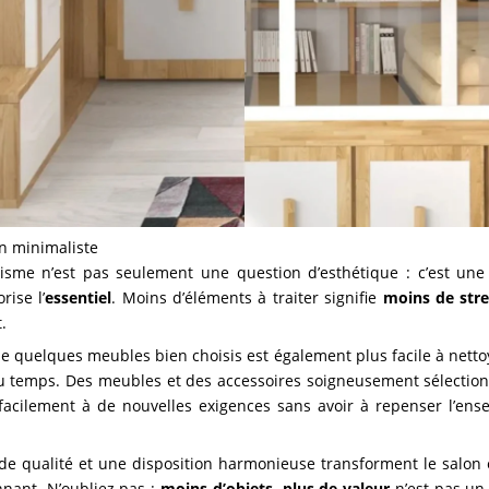
n minimaliste
isme n’est pas seulement une question d’esthétique : c’est une
rise l’
essentiel
. Moins d’éléments à traiter signifie
moins de stre
.
 quelques meubles bien choisis est également plus facile à nettoye
du temps. Des meubles et des accessoires soigneusement sélection
 facilement à de nouvelles exigences sans avoir à repenser l’ens
e qualité et une disposition harmonieuse transforment le salon
nant. N’oubliez pas :
moins d’objets, plus de valeur
n’est pas un