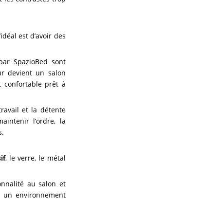
idéal est d’avoir des
par SpazioBed sont
ur devient un salon
t confortable prêt à
avail et la détente
ntenir l’ordre, la
s.
if
, le verre, le métal
onnalité au salon et
s un environnement