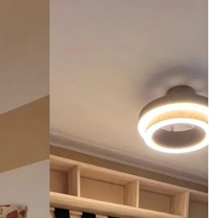
imi 
i che il 
nga meglio 
ato. 
zienda a 