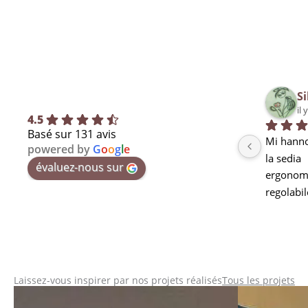
Si
il 
4.5
Basé sur 131 avis
Mi hanno
powered by
G
o
o
g
l
e
la sedia
évaluez-nous sur
ergonomi
regolabil
seduta m
curva lo
stanchez
pausa ma
utilizzarl
Laissez-vous inspirer par nos projets réalisés
Tous les projets
mi mancav