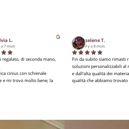
lvia L.
selene T.
y a 7 mois
il y a 8 mois
 regalato, di seconda mano, 
Fin da subito siamo rimasti ra
soluzioni personalizzabili al
ca cinius con schienale 
e dall'alta qualità dei materiali
e e mi trovo molto bene; la 
qualità che abbiamo trovato 
i obbliga a mantenere la 
negli addetti, soprattutto per 
mbare e nei momenti di 
esperienza, in Carlo, che ci h
za mi prendo una piccola 
ed accontentato in tutto, anc
 riesco comunque ad 
anticipando le nostre esigenz
a per 8 ore lavorative. Inoltre 
soprattutto rispondendo ad o
a una vite, smarrita col 
minimo dubbio. Dopo il mont