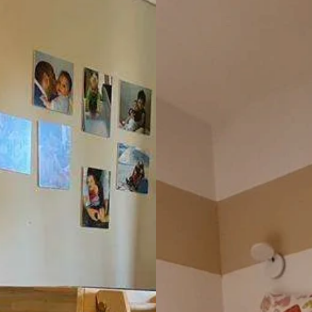
 il servizio clienti mi ha 
anche questo eseguito da ott
 filetti completi senza 
professionisti, ci siamo accort
 così ho anche i ricambi. È 
tutto alla fine era di gran lu
a azienda. Grazie
di come lo avevamo immagin
Stiamo consigliando questa a
tutti!