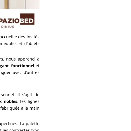
accueille des invités
meubles et d’objets
ers, nous apprend à
égant
,
fonctionnel
et
oguer avec d’autres
onnel. Il s’agit de
x nobles
, les lignes
 fabriquée à la main
uperflues. La palette
 les contrastes trop