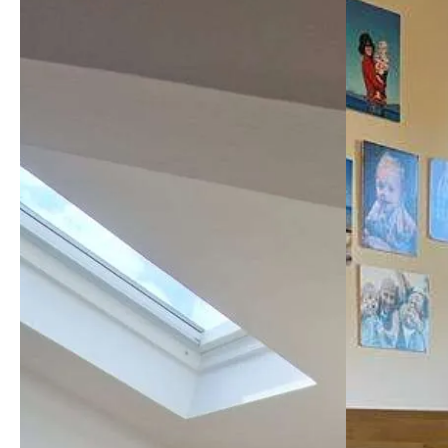
tempo, ed
spedito 2
problemi,
un'ottim