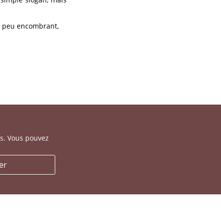
n peu encombrant
,
es. Vous pouvez
er