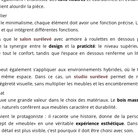
ient alourdir la pièce.
lier
le minimalisme, chaque élément doit avoir une fonction précise. L’
t
et qui intègrent différentes fonctions.
es que le
salon surélevé
avec armoire à roulettes en dessous 
de la synergie entre le
design
et la
praticité
: le niveau supérie
 tout le confort, tandis que l’espace en dessous renferme un li
ut également s’appliquer aux environnements hybrides, où le tr
le même espace. Dans ce cas, un
studio surélevé
permet de mai
 légèreté visuelle, sans multiplier les meubles et les encombrement
nat
uve une grande valeur dans le choix des matériaux. Le
bois mass
sus naturels confèrent aux meubles caractère et durabilité.
evient le protagoniste : il raconte une histoire, donne de la pers
cept de «meuble» en une véritable
expérience esthétique
. Dan
étail est plus visible, c’est pourquoi il doit être choisi avec soin.