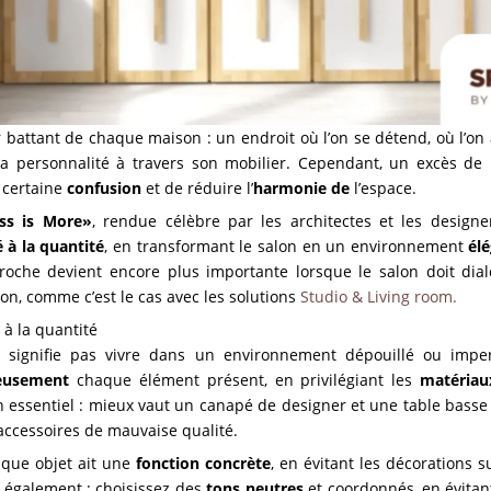
 battant de chaque maison : un endroit où l’on se détend, où l’on 
sa personnalité à travers son mobilier. Cependant, un excès de 
 certaine
confusion
et de réduire l’
harmonie de
l’espace.
ss is More»
, rendue célèbre par les architectes et les design
é à la quantité
, en transformant le salon en un environnement
él
proche devient encore plus importante lorsque le salon doit dial
on, comme c’est le cas avec les solutions
Studio & Living room.
é à la quantité
signifie pas vivre dans un environnement dépouillé ou impers
neusement
chaque élément présent, en privilégiant les
matériau
n essentiel : mieux vaut un canapé de designer et une table basse
accessoires de mauvaise qualité.
aque objet ait une
fonction concrète
, en évitant les décorations s
 également : choisissez des
tons neutres
et coordonnés, en évitant