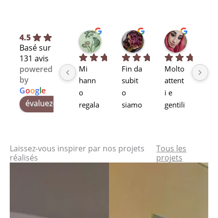
Silvia L.
selene T.
Selene A
4.5
Basé sur
il y a 7 mois
il y a 8 mois
il y a 11 m
131 avis
Mi 
Fin da 
Molto 
Bra
powered
by
hann
subit
attent
alta
G
o
o
g
l
e
o 
o 
i e 
pr
évaluez-nous sur
regala
siamo 
gentili
ssi
to, di 
rimas
Stupe
alit
secon
ti 
ndo!
pr
da 
rapiti 
tti 
Laissez-vous inspirer par nos projets
Tous les
mano
dalle 
qua
réalisés
projets
, la 
soluzi
à. T
sedia
oni 
se
ergon
perso
no 
omica 
nalizz
ogn
cinius 
abili 
pa