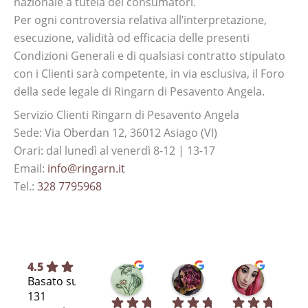
nazionale a tutela dei consumatori.
Per ogni controversia relativa all’interpretazione,
esecuzione, validità od efficacia delle presenti
Condizioni Generali e di qualsiasi contratto stipulato
con i Clienti sarà competente, in via esclusiva, il Foro
della sede legale di Ringarn di Pesavento Angela.
Servizio Clienti Ringarn di Pesavento Angela
Sede: Via Oberdan 12, 36012 Asiago (VI)
Orari: dal lunedì al venerdì 8-12 | 13-17
Email:
info@ringarn.it
Tel.:
328 7795968
4.5
Silvia L.
selene T.
Selene A
Basato su
7 mesi fa
8 mesi fa
11 mesi fa
131