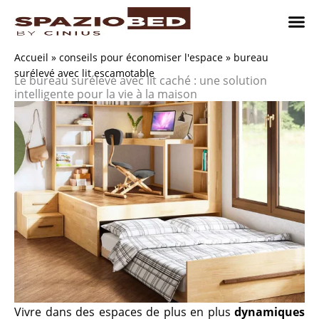
Passer
au
contenu
Chambres
Chambr
Studio
Comment n
Accueil
»
conseils pour économiser l'espace
»
bureau
surélevé avec lit escamotable
Le bureau surélevé avec lit caché : une solution
intelligente pour la vie à la maison
Vivre dans des espaces de plus en plus
dynamiques