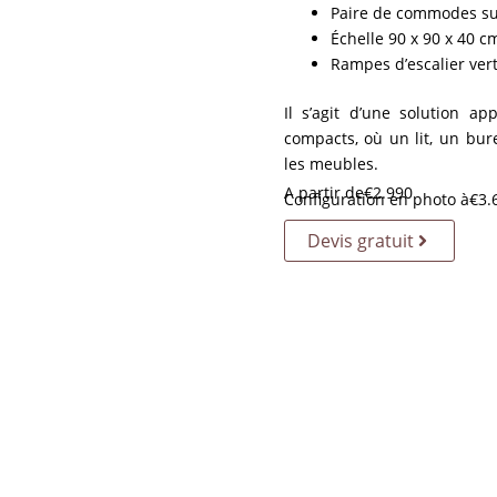
Paire de commodes sur
Échelle 90 x 90 x 40 cm
Rampes d’escalier vert
Il s’agit d’une solution 
compacts, où un lit, un bur
les meubles.
A partir de
€
2.990
Configuration en photo à
€
3.
Devis gratuit