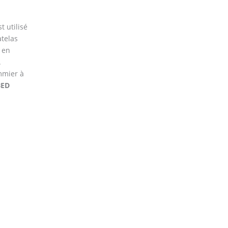
t utilisé
atelas
 en
.
mmier à
BED