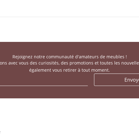
Rejoignez notre communauté d'amateurs de meubles !
ns avec vous des curiosités, des promotions et toutes les nouvell
également vous retirer à tout moment.
Envoy
é