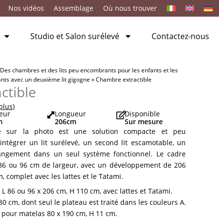
Nos vidéos
Assemblage
Où nous trouver
Studio et Salon surélevé
Contactez-nous
Des chambres et des lits peu encombrants pour les enfants et les
ts avec un deuxième lit gigogne
»
Chambre extractible
ctible
 plus
)
eur
Longueur
Disponible
m
206
cm
Sur mesure
ée sur la photo est une solution compacte et peu
ntégrer un lit surélevé, un second lit escamotable, un
ngement dans un seul système fonctionnel. Le cadre
n 86 ou 96 cm de largeur, avec un développement de 206
 complet avec les lattes et le Tatami.
: L 86 ou 96 x 206 cm, H 110 cm, avec lattes et Tatami.
80 cm, dont seul le plateau est traité dans les couleurs A.
: pour matelas 80 x 190 cm, H 11 cm.