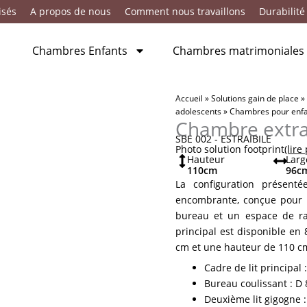
isés
A propos de nous
Comment nous travaillons
Durabilité
Chambres Enfants
Chambres matrimoniales
Accueil
»
Solutions gain de place
»
adolescents
»
Chambres pour enfan
Chambre extra
SBE 002 - ESTRAIBILE
Photo solution footprint
(lire
Hauteur
Larg
110
cm
96
c
La configuration présent
encombrante, conçue pour i
bureau et un espace de ra
principal est disponible e
cm et une hauteur de 110 cm,
Cadre de lit principal 
Bureau coulissant : D 
Deuxième lit gigogne 