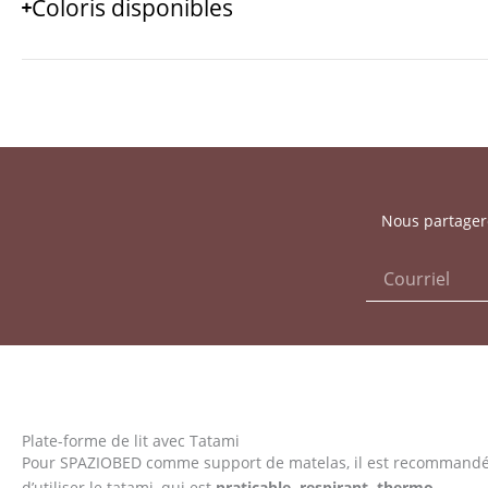
Coloris disponibles
Nous partagero
Plate-forme de lit avec Tatami
Pour SPAZIOBED comme support de matelas, il est recommand
d’utiliser le tatami, qui est
praticable, respirant, thermo-