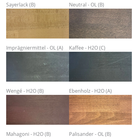
Sayerlack (B)
Neutral - OL (B)
Imprägniermittel - OL (A)
Kaffee - H2O (C)
Wengé - H2O (B)
Ebenholz - H2O (A)
Mahagoni - H2O (B)
Palisander - OL (B)