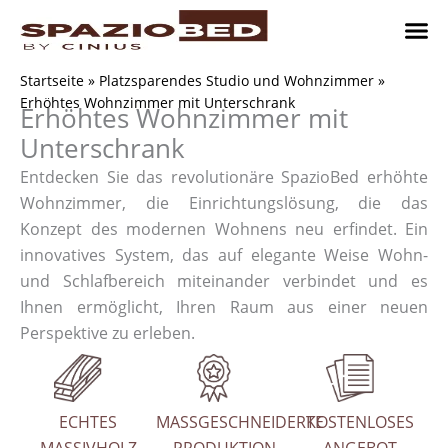
Zum
Inhalt
springen
Platzsp
Platzsp
Platzspare
Kontaktieren Sie uns
Realisier
Startseite
»
Platzsparendes Studio und Wohnzimmer
»
Erhöhtes Wohnzimmer mit Unterschrank
Erhöhtes Wohnzimmer mit
Unterschrank
Entdecken Sie das revolutionäre SpazioBed erhöhte
Wohnzimmer, die Einrichtungslösung, die das
Konzept des modernen Wohnens neu erfindet. Ein
innovatives System, das auf elegante Weise Wohn-
und Schlafbereich miteinander verbindet und es
Ihnen ermöglicht, Ihren Raum aus einer neuen
Perspektive zu erleben.
ECHTES
MASSGESCHNEIDERTE
KOSTENLOSES