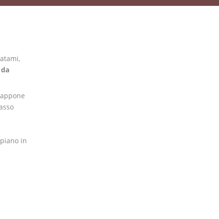
tatami,
 da
iappone
rasso
 piano in