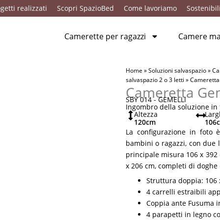
getti realizzati
Scopri SpazioBed
Come lavoriamo
Sostenibil
Camerette per ragazzi
Camere mat
Home
»
Soluzioni salvaspazio
»
Ca
salvaspazio 2 o 3 letti
»
Cameretta
Cameretta Gem
SBY 014 - GEMELLI
Ingombro della soluzione in f
Altezza
Larg
120
cm
106
La configurazione in foto
bambini o ragazzi, con due l
principale misura 106 x 392
x 206 cm, completi di doghe 
Struttura doppia: 106 
4 carrelli estraibili a
Coppia ante Fusuma in 
4 parapetti in legno c