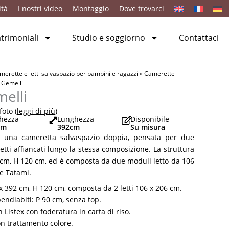
ità
I nostri video
Montaggio
Dove trovarci
rimoniali
Studio e soggiorno
Contattaci
merette e letti salvaspazio per bambini e ragazzi
»
Camerette
 Gemelli
elli
oto (
leggi di più
)
hezza
Lunghezza
Disponibile
cm
392
cm
Su misura
 è una cameretta salvaspazio doppia, pensata per due
etti affiancati lungo la stessa composizione. La struttura
 cm, H 120 cm, ed è composta da due moduli letto da 106
e Tatami.
x 392 cm, H 120 cm, composta da 2 letti 106 x 206 cm.
ppendiabiti: P 90 cm, senza top.
Listex con foderatura in carta di riso.
on trattamento colore.