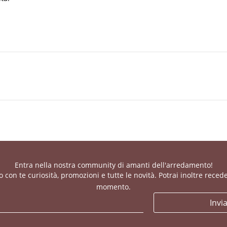
Entra nella nostra community di amanti dell'arredamento!
con te curiosità, promozioni e tutte le novità. Potrai inoltre recede
momento.
Invi