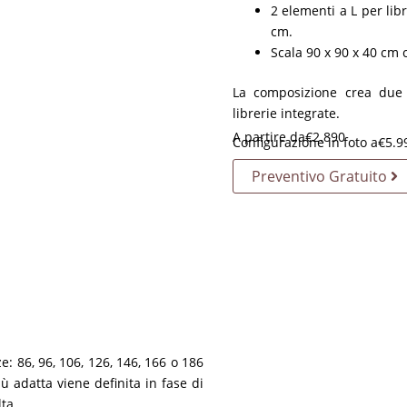
2 elementi a L per lib
cm.
Scala 90 x 90 x 40 cm 
La composizione crea due 
librerie integrate.
A partire da
€
2.890
Configurazione in foto a
€
5.9
Preventivo Gratuito
e: 86, 96, 106, 126, 146, 166 o 186
 adatta viene definita in fase di
ta.