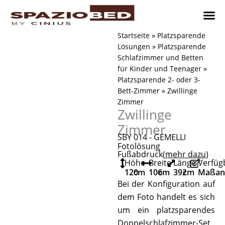
Zum
Inhalt
springen
Platzsp
Platzsp
Platzspare
Kontaktieren Sie uns
Realisier
Startseite
»
Platzsparende
Lösungen
»
Platzsparende
Schlafzimmer und Betten
für Kinder und Teenager
»
Platzsparende 2- oder 3-
Bett-Zimmer
»
Zwillinge
Zimmer
Zwillinge
Zimmer
SBY 014 - GEMELLI
Fotolösung
Fußabdruck
(mehr dazu
)
Höhe
Breite
Länge
Verfüg
120
cm
106
cm
392
cm
Maßanf
Bei der Konfiguration auf
dem Foto handelt es sich
um ein platzsparendes
Doppelschlafzimmer-Set,