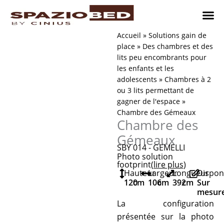
Passer
au
contenu
Chambres
Chambr
Studio
Comment n
Accueil
»
Solutions gain de
place
»
Des chambres et des
lits peu encombrants pour
les enfants et les
adolescents
»
Chambres à 2
ou 3 lits permettant de
gagner de l'espace
»
Chambre des Gémeaux
Chambre des
Gémeaux
SBY 014 - GEMELLI
Photo solution
footprint
(lire plus
)
Hauteur
Largeur
Longueur
Dispon
120
cm
106
cm
392
cm
Sur
mesur
La configuration
présentée sur la photo