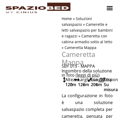
Vai
al
contenuto
Cameret
Camer
Studio 
Progetti
Come 
Home
»
Soluzioni
salvaspazio
»
Camerette e
letti salvaspazio per bambini
e ragazzi
»
Cameretta con
cabina armadio sotto al letto
»
Cameretta Mappa
Cameretta
Mappa
SBY 015 - MAPPA
Ingombro della soluzione
in foto (
leggi di più
)
Altezza
Larghezza
Lunghezza
Disponi
120
cm
126
cm
206
cm
Su
misura
La configurazione in foto
è una soluzione
salvaspazio completa per
cameretta, pensata per