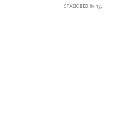
SPAZIO
BED
living.