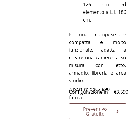
126 cm ed
elemento a L L 186
cm.
È una composizione
compatta e molto
funzionale, adatta a
creare una cameretta su
misura con letto,
armadio, libreria e area
studio.
A partire da
€
2.690
Configurazione in
€
3.590
foto a
Preventivo
Gratuito