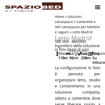
Vai
al
contenuto
Cameret
Camer
Studio 
Progetti
Come 
Home
»
Soluzioni
salvaspazio
»
Camerette e
letti salvaspazio per bambini
e ragazzi
»
Letto Madrid
Letto Madrid
SBE 004 - MADRID
Ingombro della soluzione
in foto (
leggi di più
)
Altezza
Larghezza
Lunghezza
Disponi
110
cm
96
cm
206
cm
Su
misura
La configurazione in foto
è pensata per
organizzare letto, studio
e contenimento in una
soluzione compatta,
adatta a camerette dove
serve liberare spazio a