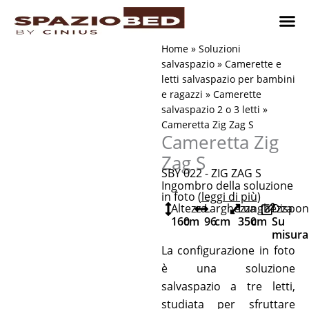
Vai
al
contenuto
Cameret
Camer
Studio 
Progetti
Come 
Home
»
Soluzioni
salvaspazio
»
Camerette e
letti salvaspazio per bambini
e ragazzi
»
Camerette
salvaspazio 2 o 3 letti
»
Cameretta Zig Zag S
Cameretta Zig
Zag S
SBY 022 - ZIG ZAG S
Ingombro della soluzione
in foto (
leggi di più
)
Altezza
Larghezza
Lunghezza
Disponi
160
cm
96
cm
350
cm
Su
misura
La configurazione in foto
è una soluzione
salvaspazio a tre letti,
studiata per sfruttare