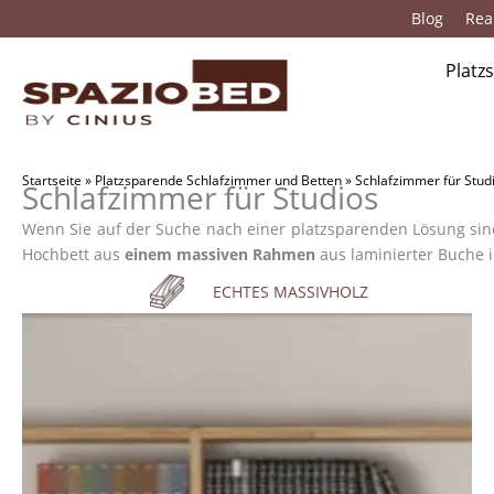
Zum
Blog
Real
Inhalt
springen
Platz
Startseite
»
Platzsparende Schlafzimmer und Betten
»
Schlafzimmer für Stud
Schlafzimmer für Studios
Wenn Sie auf der Suche nach einer platzsparenden Lösung si
Hochbett aus
einem massiven Rahmen
aus laminierter Buche i
ECHTES MASSIVHOLZ