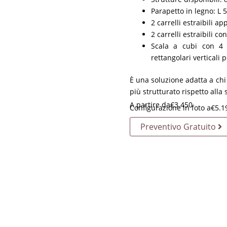
Parapetto in legno: L 
2 carrelli estraibili a
2 carrelli estraibili c
Scala a cubi con 4 ca
rettangolari verticali p
È una soluzione adatta a chi
più strutturato rispetto alla s
A partire da
€
3.450
Configurazione in foto a
€
5.1
Preventivo Gratuito