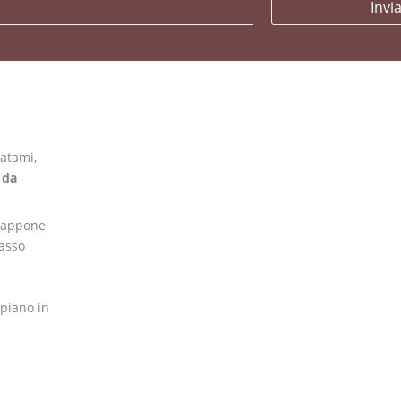
Invi
tatami,
 da
iappone
rasso
 piano in