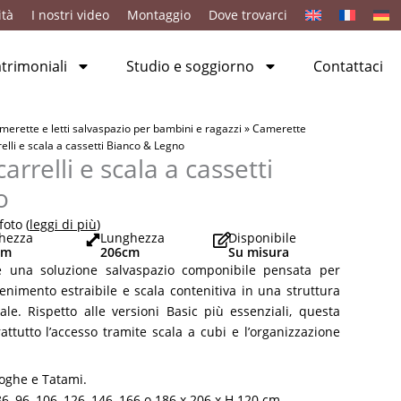
ità
I nostri video
Montaggio
Dove trovarci
rimoniali
Studio e soggiorno
Contattaci
merette e letti salvaspazio per bambini e ragazzi
»
Camerette
relli e scala a cassetti Bianco & Legno
arrelli e scala a cassetti
o
oto (
leggi di più
)
hezza
Lunghezza
Disponibile
cm
206
cm
Su misura
 è una soluzione salvaspazio componibile pensata per
ntenimento estraibile e scala contenitiva in una struttura
e. Rispetto alle versioni Basic più essenziali, questa
ttutto l’accesso tramite scala a cubi e l’organizzazione
oghe e Tatami.
86, 96, 106, 126, 146, 166 o 186 x 206 x H 120 cm.