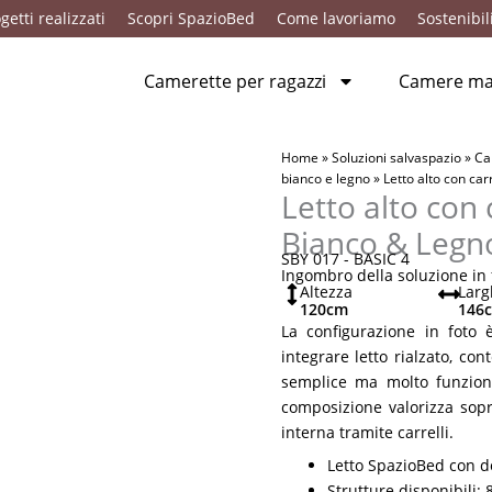
getti realizzati
Scopri SpazioBed
Come lavoriamo
Sostenibil
Camerette per ragazzi
Camere mat
Home
»
Soluzioni salvaspazio
»
Ca
bianco e legno
»
Letto alto con car
Letto alto con c
Bianco & Legn
SBY 017 - BASIC 4
Ingombro della soluzione in f
Altezza
Larg
120
cm
146
La configurazione in foto
integrare letto rialzato, co
semplice ma molto funzional
composizione valorizza sopra
interna tramite carrelli.
Letto SpazioBed con d
Strutture disponibili: 