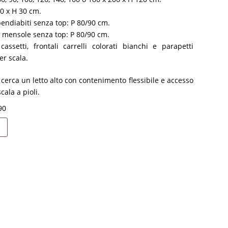
50 x H 30 cm.
ppendiabiti senza top: P 80/90 cm.
on mensole senza top: P 80/90 cm.
ssetti, frontali carrelli colorati bianchi e parapetti
er scala.
 cerca un letto alto con contenimento flessibile e accesso
cala a pioli.
90