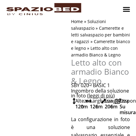
Vai
al
contenuto
Cameret
Camer
Studio 
Progetti
Come 
Home
»
Soluzioni
salvaspazio
»
Camerette e
letti salvaspazio per bambini
e ragazzi
»
Camerette bianco
e legno
»
Letto alto con
armadio Bianco & Legno
Letto alto con
armadio Bianco
& Legno
SBY 020 - BASIC 1
Ingombro della soluzione
in foto (
leggi di più
)
Altezza
Larghezza
Lunghezza
Disponi
120
cm
126
cm
206
cm
Su
misura
La configurazione in foto
è una soluzione
salvaspazio essenziale e